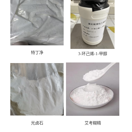
特丁净
3-环己烯-1-甲醇
光卤石
艾考糊精