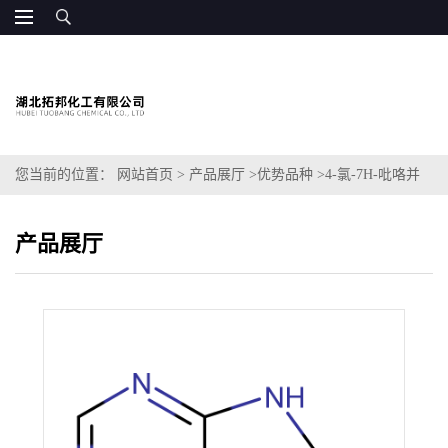
您当前的位置：
网站首页
>
产品展厅
>
优势品种
>
4-氯-7H-吡咯并
[2,3-d]嘧啶-5-甲醛
产品展厅