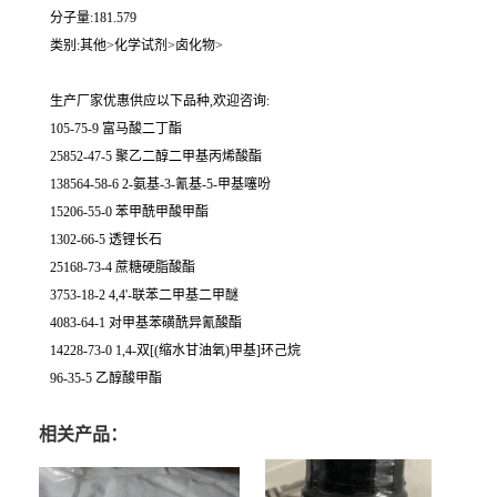
分子量:181.579
类别:其他>化学试剂>卤化物>
生产厂家优惠供应以下品种,欢迎咨询:
105-75-9 富马酸二丁酯
25852-47-5 聚乙二醇二甲基丙烯酸酯
138564-58-6 2-氨基-3-氰基-5-甲基噻吩
15206-55-0 苯甲酰甲酸甲酯
1302-66-5 透锂长石
25168-73-4 蔗糖硬脂酸酯
3753-18-2 4,4'-联苯二甲基二甲醚
4083-64-1 对甲基苯磺酰异氰酸酯
14228-73-0 1,4-双[(缩水甘油氧)甲基]环己烷
96-35-5 乙醇酸甲酯
相关产品：