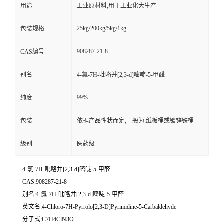
用途
工业原材料,用于工业化大生产
25kg/200kg/5kg/1kg
包装规格
908287-21-8
CAS编号
别名
4-氯-7H-吡咯并[2,3-d]嘧啶-5-甲醛
99%
纯度
包装
依据产品性状而定,一般为:纸板桶或镀锌铁桶
级别
医药级
4-氯-7H-吡咯并[2,3-d]嘧啶-5-甲醛
CAS:908287-21-8
别名:4-氯-7H-吡咯并[2,3-d]嘧啶-5-甲醛
英文名:4-Chloro-7H-Pyrrolo[2,3-D]Pyrimidine-5-Carbaldehyde
分子式:C7H4ClN3O