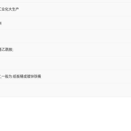
工业化大生产
g
基乙酰胺;
,一般为:纸板桶或镀锌铁桶