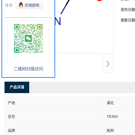
Q Q：
发布日期
更新日期
二维码扫描访问
产品详请
产地
湖北
TB3061
货号
品牌
拓邦