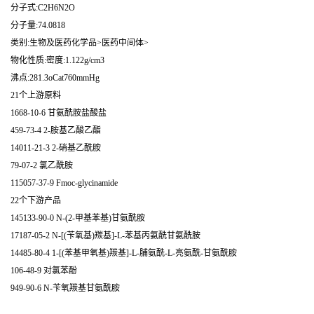
分子式:C2H6N2O
分子量:74.0818
类别:生物及医药化学品>医药中间体>
物化性质:密度:1.122g/cm3
沸点:281.3oCat760mmHg
21个上游原料
1668-10-6 甘氨酰胺盐酸盐
459-73-4 2-胺基乙酸乙酯
14011-21-3 2-硝基乙酰胺
79-07-2 氯乙酰胺
115057-37-9 Fmoc-glycinamide
22个下游产品
145133-90-0 N-(2-甲基苯基)甘氨酰胺
17187-05-2 N-[(苄氧基)羰基]-L-苯基丙氨酰甘氨酰胺
14485-80-4 1-[(苯基甲氧基)羰基]-L-脯氨酰-L-亮氨酰-甘氨酰胺
106-48-9 对氯苯酚
949-90-6 N-苄氧羰基甘氨酰胺