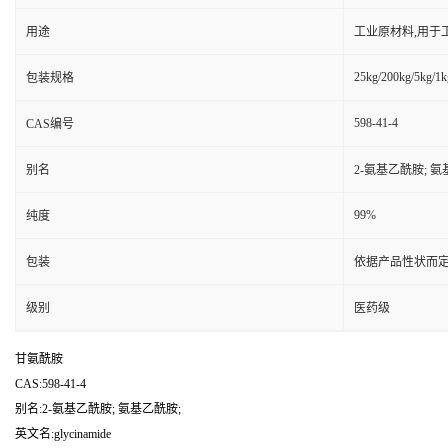
用途
工业原材料,用于
25kg/200kg/5kg/1k
包装规格
598-41-4
CAS编号
别名
2-氨基乙酰胺; 氨
99%
纯度
包装
依据产品性状而定
级别
医药级
甘氨酰胺
CAS:598-41-4
别名:2-氨基乙酰胺; 氨基乙酰胺;
英文名:glycinamide