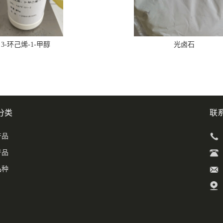
3-环己烯-1-甲醇
光卤石
分类
联
产品
产品
品种