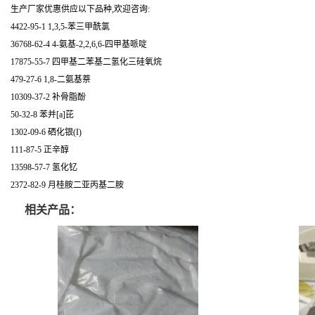
生产厂家优惠供应以下品种,欢迎咨询:
4422-95-1 1,3,5-苯三甲酰氯
36768-62-4 4-氨基-2,2,6,6-四甲基哌啶
17875-55-7 四甲基二苯基二氢化三硅氧烷
479-27-6 1,8-二氨基萘
10309-37-2 补骨脂酚
50-32-8 苯并[a]芘
1302-09-6 硒化银(I)
111-87-5 正辛醇
13598-57-7 氢化钇
2372-82-9 月桂胺二亚丙基二胺
相关产品：