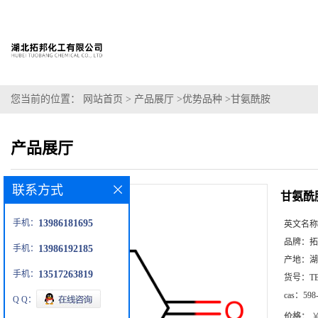
您当前的位置：
网站首页
>
产品展厅
>
优势品种
>
甘氨酰胺
产品展厅
联系方式
甘氨酰
手机：
13986181695
英文名称
品牌：
拓
手机：
13986192185
产地：
湖
手机：
13517263819
货号：
T
cas：
598
Q Q：
价格：
￥