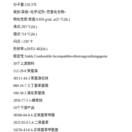
分子量:218.378
类别:其他>化学试剂>芳香化合物>
物化性质:密度:0.856 g/mL at25 °C(lit.)
沸点:293 °C(lit.)
熔点:?14 °C(lit.)
闪点:>230 °F
折射率:n20/D1.482(lit.)
稳定性:Stable.Combustible.Incompatiblewithstrongoxidizingagents.
30个上游原料
112-29-8 癸基溴
38111-44-3 苯基溴化锌
960-16-7 三丁基苯基锡
100-58-3 溴化苯基镁
2050-77-3 1-碘癸烷
19个下游产品
38300-04-8 4-正癸基苯甲酸
2655-95-0 1,4-二癸基苯
54256-43-8 4-正癸基苯甲酰氯