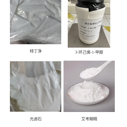
特丁净
3-环己烯-1-甲醇
光卤石
艾考糊精