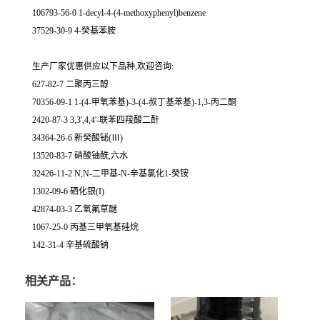
106793-56-0 1-decyl-4-(4-methoxyphenyl)benzene
37529-30-9 4-癸基苯胺
生产厂家优惠供应以下品种,欢迎咨询:
627-82-7 二聚丙三醇
70356-09-1 1-(4-甲氧苯基)-3-(4-叔丁基苯基)-1,3-丙二酮
2420-87-3 3,3',4,4'-联苯四羧酸二酐
34364-26-6 新癸酸铋(Ⅲ)
13520-83-7 硝酸铀酰,六水
32426-11-2 N,N-二甲基-N-辛基氯化1-癸铵
1302-09-6 硒化银(I)
42874-03-3 乙氧氟草醚
1067-25-0 丙基三甲氧基硅烷
142-31-4 辛基硫酸钠
相关产品：