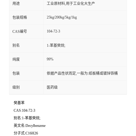
用途
工业原材料,用于工业化大生产
25kg/200kg/5kg/1kg
包装规格
104-72-3
CAS编号
别名
1-苯基癸烷;
99%
纯度
包装
依据产品性状而定,一般为:纸板桶或镀锌铁桶
级别
医药级
癸基苯
CAS:104-72-3
别名:1-苯基癸烷;
英文名:Decylbenzene
分子式:C16H26