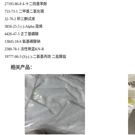
27193-86-8 4-十二烷基苯酚
753-73-1 二甲基二氯化锡
32-70-2 茚三酮试液
3856-25-5 (-)-Alpha-蒎烯
4426-47-5 正丁基硼酸
13845-18-6 氨基磺酸钠
2580-78-1 活性艳蓝KN-R
19777-66-3 (S)-(-)-二氨基丙烷 二盐酸盐
相关产品：