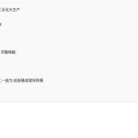
工业化大生产
g
 洋臘梅鹼;
,一般为:纸板桶或镀锌铁桶