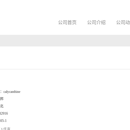
公司首页
公司介绍
公司动
：
calycanthine
邦
北
B2916
-05-1
1/千克