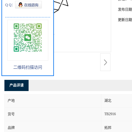
Q Q：
发布日期
更新日期
二维码扫描访问
产品详请
产地
湖北
TB2916
货号
品牌
拓邦