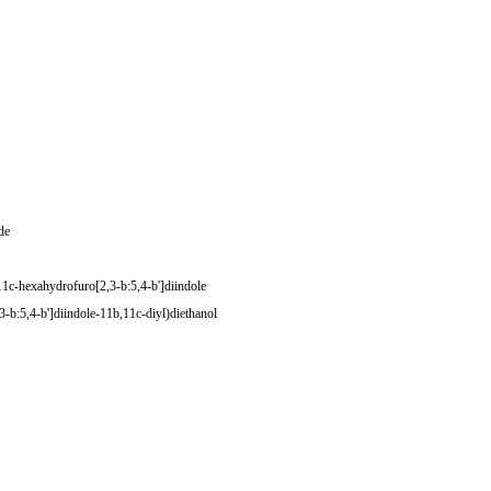
de
1c-hexahydrofuro[2,3-b:5,4-b']diindole
b:5,4-b']diindole-11b,11c-diyl)diethanol