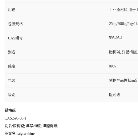
用途
工业原材料,用于
25kg/200kg/5kg/1k
包装规格
595-05-1
CAS编号
别名
腊梅碱; 洋蜡梅碱;
99%
纯度
包装
依据产品性状而定
级别
医药级
蜡梅碱
CAS:595-05-1
别名:腊梅碱; 洋蜡梅碱; 洋臘梅鹼;
英文名:calycanthine