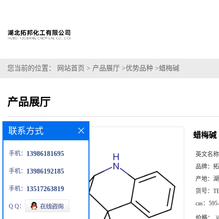
您当前的位置：
网站首页
>
产品展厅
>
优势品种
>
蜡梅碱
产品展厅
联系方式
蜡梅碱
手机：
13986181695
英文名称
品牌：
拓
手机：
13986192185
产地：
湖
手机：
13517263819
货号：
T
cas：
595
Q Q：
价格：
￥