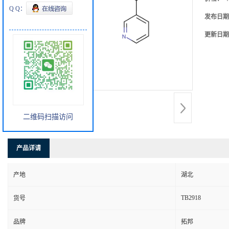
Q Q：
发布日期
更新日期
二维码扫描访问
产品详请
产地
湖北
TB2918
货号
品牌
拓邦