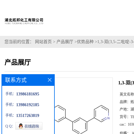
您当前的位置：
网站首页
>
产品展厅
>
优势品种
>
1,3-双(3,5-二吡啶
产品展厅
联系方式
1,3-双
手机：
13986181695
英文名称
品牌：
拓
手机：
13986192185
产地：
湖
手机：
13517263819
货号：
T
cas：
103
Q Q：
价格：
￥