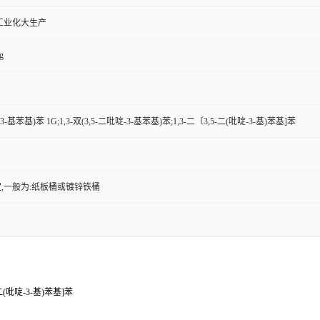
工业化大生产
g
啶-3-基苯基)苯 1G;1,3-双(3,5-二吡啶-3-基苯基)苯;1,3-二〔3,5-二(吡啶-3-基)苯基]苯
,一般为:纸板桶或镀锌铁桶
-二(吡啶-3-基)苯基]苯