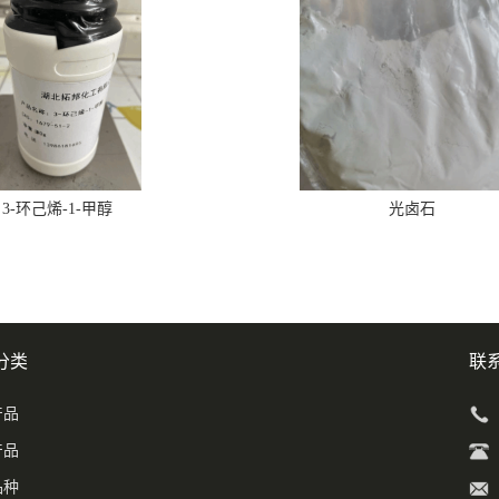
3-环己烯-1-甲醇
光卤石
分类
联
产品
产品
品种