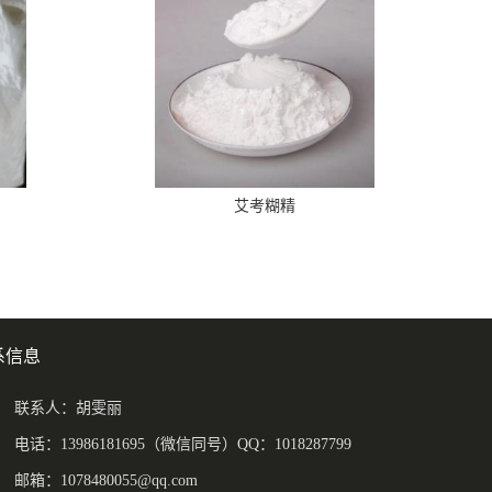
艾考糊精
系信息
联系人：胡雯丽
电话：13986181695（微信同号）QQ：1018287799
邮箱：
1078480055@qq.com