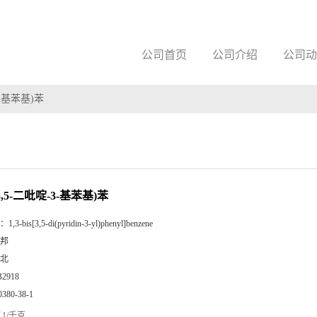
公司首页
公司介绍
公司动
-3-基苯基)苯
(3,5-二吡啶-3-基苯基)苯
：
1,3-bis[3,5-di(pyridin-3-yl)phenyl]benzene
邦
北
B2918
0380-38-1
1/千克