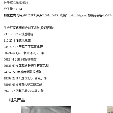
分子式:C38H26N4
分子量:538.64
物化性质:熔点264-269°C沸点753.0±55.0°C 密度1.186±0.06g/cm3 酸度系数(pKa)4.74±
生产厂家优惠供应以下品种,欢迎咨询:
73018-10-7 2-巯基吡啶
110-25-8 油酰肌氨酸
23616-79-7 苄基三丁基氯化铵
502-97-6 1,4-二氧六环-2,5-二酮
5612-44-2 聚苯胺(导电态)
70131-69-0 苯基含硅倍半环氧乙烷
2495-37-6 甲基丙烯酸苄基酯
18599-22-9 4-溴-3,3,4,4-四氟丁烯
38103-06-9 双酚A型二醚二酐
697-18-7 四氟乙烷-beta-磺内酯
相关产品：