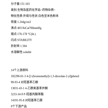
分子量:151.163
类别:生物及医药化学品>药物杂质>
物化性质:外观与性状:白色至米色粉末
密度:1.244g/cm3
沸点:403.9oCat760mmHg
熔点:176-178 °C(lit.)
闪点:STABILITY
折射率:1.594
水溶解性:soluble
14个上游原料
182296-61-3 4-[2-(bromomethyl)-1,3-dioxolan-2-yl]phenol
99-93-4 对羟基苯乙酮
13031-43-1 4-乙酰氧基苯并酮
3233-34-9 P-羟基丙酸苯酯
14191-95-8 对羟基苯乙腈
9个下游产品