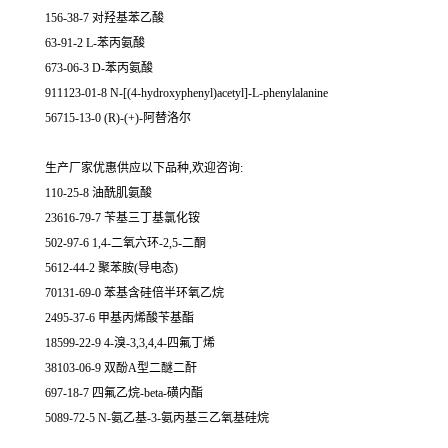
156-38-7 对羟基苯乙酸
63-91-2 L-苯丙氨酸
673-06-3 D-苯丙氨酸
911123-01-8 N-[(4-hydroxyphenyl)acetyl]-L-phenylalanine
56715-13-0 (R)-(+)-阿替洛尔
生产厂家优惠供应以下品种,欢迎咨询:
110-25-8 油酰肌氨酸
23616-79-7 苄基三丁基氯化铵
502-97-6 1,4-二氧六环-2,5-二酮
5612-44-2 聚苯胺(导电态)
70131-69-0 苯基含硅倍半环氧乙烷
2495-37-6 甲基丙烯酸苄基酯
18599-22-9 4-溴-3,3,4,4-四氟丁烯
38103-06-9 双酚A型二醚二酐
697-18-7 四氟乙烷-beta-磺内酯
5089-72-5 N-氨乙基-3-氨丙基三乙氧基硅烷