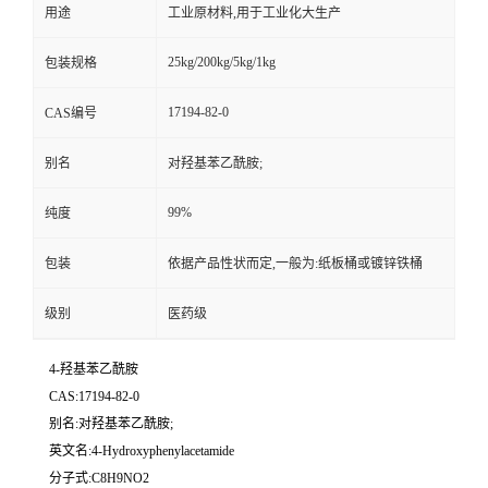
用途
工业原材料,用于工业化大生产
25kg/200kg/5kg/1kg
包装规格
17194-82-0
CAS编号
别名
对羟基苯乙酰胺;
99%
纯度
包装
依据产品性状而定,一般为:纸板桶或镀锌铁桶
级别
医药级
4-羟基苯乙酰胺
CAS:17194-82-0
别名:对羟基苯乙酰胺;
英文名:4-Hydroxyphenylacetamide
分子式:C8H9NO2