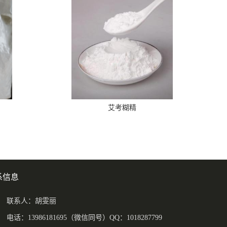
艾考糊精
系信息
联系人：胡雯丽
电话：13986181695（微信同号）QQ：1018287799