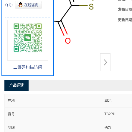
Q Q：
发布日期
更新日期
二维码扫描访问
产品详请
产地
湖北
TB2991
货号
品牌
拓邦