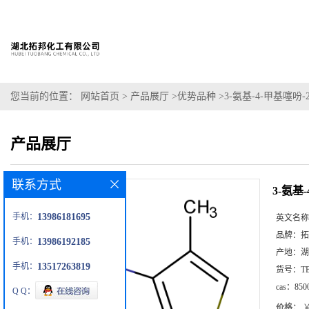
您当前的位置：
网站首页
>
产品展厅
>
优势品种
>
3-氨基-4-甲基噻吩
产品展厅
联系方式
3-氨基
手机：
13986181695
英文名称
品牌：
拓
手机：
13986192185
产地：
湖
手机：
13517263819
货号：
T
cas：
850
Q Q：
价格：
￥