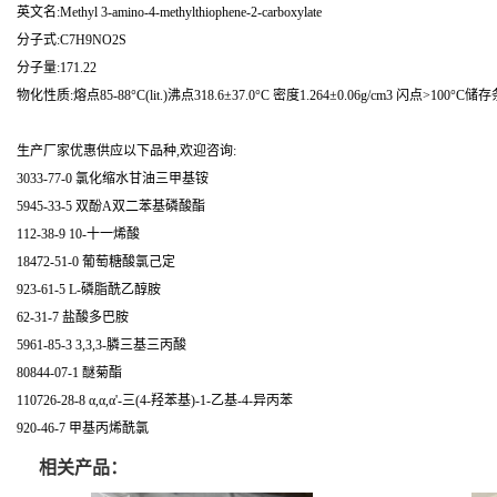
英文名:Methyl 3-amino-4-methylthiophene-2-carboxylate
分子式:C7H9NO2S
分子量:171.22
物化性质:熔点85-88°C(lit.)沸点318.6±37.0°C 密度1.264±0.06g/cm3 闪点>100°C储存条件Kee
生产厂家优惠供应以下品种,欢迎咨询:
3033-77-0 氯化缩水甘油三甲基铵
5945-33-5 双酚A双二苯基磷酸酯
112-38-9 10-十一烯酸
18472-51-0 葡萄糖酸氯己定
923-61-5 L-磷脂酰乙醇胺
62-31-7 盐酸多巴胺
5961-85-3 3,3,3-膦三基三丙酸
80844-07-1 醚菊酯
110726-28-8 α,α,α'-三(4-羟苯基)-1-乙基-4-异丙苯
920-46-7 甲基丙烯酰氯
相关产品：