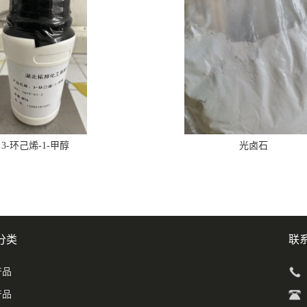
3-环己烯-1-甲醇
光卤石
分类
联
产品
产品