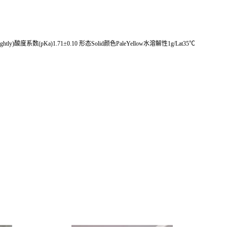
l(Slightly)酸度系数(pKa)1.71±0.10 形态Solid颜色PaleYellow水溶解性1g/Lat35℃