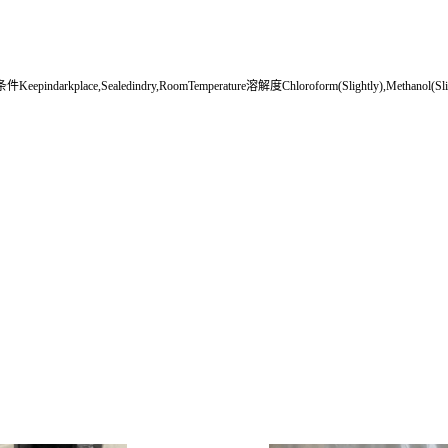
pindarkplace,Sealedindry,RoomTemperature溶解度Chloroform(Slightly),Methano