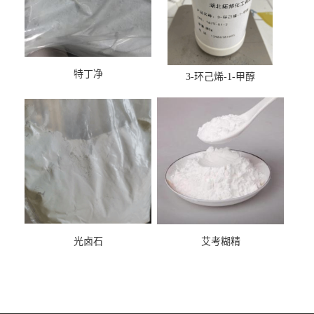
特丁净
3-环己烯-1-甲醇
光卤石
艾考糊精