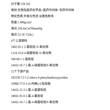
分子量:158.543
类别:生物及医药化学品>医药中间体>农药中间体
物化性质:外观与性状:淡黄色粉末
密度:1.489g/cm3
沸点:258.4oCat760mmHg
熔点:52-56 °C(lit.)
4个上游原料
2402-95-1 2-氯吡啶-N-氧化物
1124-33-0 4-硝基吡啶-N-氧化物
109-09-1 2-氯吡啶
14432-16-7 2-氯-4-硝基吡啶N-氧化物
12个下游产品
182556-72-5 2-chloro-4-phenylmethoxypyridine
35980-77-9 2-(4-吗啉)-4-吡啶胺
14432-12-3 2-氯-4-氨基吡啶
34941-91-8 2-氯-4-氟吡啶
14432-16-7 2-氯-4-硝基吡啶N-氧化物