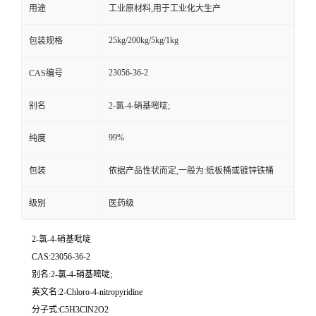
用途
工业原材料,用于工业化大生产
25kg/200kg/5kg/1kg
包装规格
23056-36-2
CAS编号
别名
2-氯-4-硝基嘧啶;
99%
纯度
包装
依据产品性状而定,一般为:纸板桶或镀锌铁桶
级别
医药级
2-氯-4-硝基吡啶
CAS:23056-36-2
别名:2-氯-4-硝基嘧啶;
英文名:2-Chloro-4-nitropyridine
分子式:C5H3ClN2O2