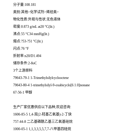
分子量:108.181
类别:其他>化学试剂>烯烃类>
物化性质:外观与性状:无色液体
密度:0.873 g/mL at20 °C(lit.)
沸点:55 °C34 mmHg(lit.)
熔点:?53-?51 °C(lit.)
闪点:76 °F
折射率:n20/D1.494
储存条件:2-8oC
3个上游原料
79643-79-1 1-Trimethylsilylcyclooctene
79643-80-4 1-trimethylsilyl-9-oxabicyclo[6.1.0]nonane
67-56-1 甲醇
生产厂家优惠供应以下品种,欢迎咨询:
1606-85-5 1,4-双(2-羟基乙氧基)-2-丁炔
757-44-8 二乙基磷酰乙基三乙氧基硅烷
1000-05-1 1,1,3,3,5,5,7,7-八甲基四硅烷