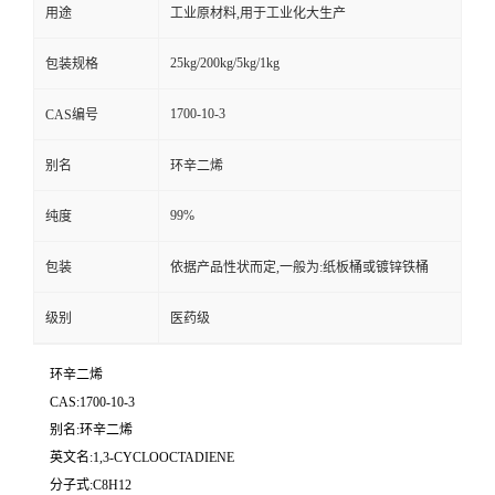
用途
工业原材料,用于工业化大生产
25kg/200kg/5kg/1kg
包装规格
1700-10-3
CAS编号
别名
环辛二烯
99%
纯度
包装
依据产品性状而定,一般为:纸板桶或镀锌铁桶
级别
医药级
环辛二烯
CAS:1700-10-3
别名:环辛二烯
英文名:1,3-CYCLOOCTADIENE
分子式:C8H12