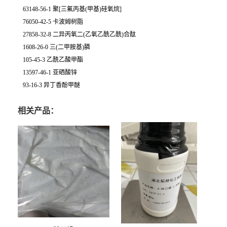
63148-56-1 聚[三氟丙基(甲基)硅氧烷]
76050-42-5 卡波姆树脂
27858-32-8 二异丙氧二(乙氧乙酰乙酰)合酞
1608-26-0 三(二甲胺基)膦
105-45-3 乙酰乙酸甲酯
13597-46-1 亚硒酸锌
93-16-3 异丁香酚甲醚
相关产品：