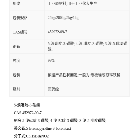
用途
工业原材料,用于工业化大生产
25kg/200kg/5kg/1kg
包装规格
452972-09-7
CAS编号
5-溴砒啶-3-硼酸; 4-溴-吡啶-3-硼酸; 3-溴-5-吡啶硼
别名
酸;
99%
纯度
包装
依据产品性状而定,一般为:纸板桶或镀锌铁桶
级别
医药级
5-溴吡啶-3-硼酸
CAS:452972-09-7
别名:5-溴砒啶-3-硼酸; 4-溴-吡啶-3-硼酸; 3-溴-5-吡啶硼酸;
英文名:5-Bromopyridine-3-boronicaci
分子式:C5H5BBrNO2