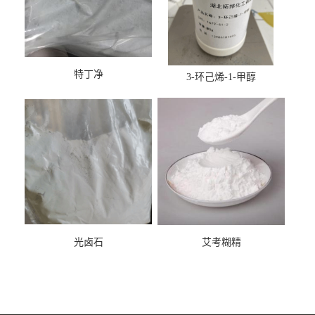
特丁净
3-环己烯-1-甲醇
光卤石
艾考糊精