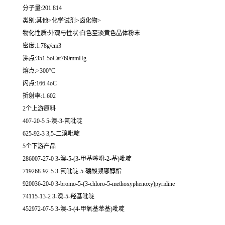
分子量:201.814
类别:其他>化学试剂>卤化物>
物化性质:外观与性状:白色至淡黄色晶体粉末
密度:1.78g/cm3
沸点:351.5oCat760mmHg
熔点:>300°C
闪点:166.4oC
折射率:1.602
2个上游原料
407-20-5 5-溴-3-氟吡啶
625-92-3 3,5-二溴吡啶
5个下游产品
286007-27-0 3-溴-5-(3-甲基噻吩-2-基)吡啶
719268-92-5 3-氟吡啶-5-硼酸频哪醇酯
920036-20-0 3-bromo-5-(3-chloro-5-methoxyphenoxy)pyridine
74115-13-2 3-溴-5-羟基吡啶
452972-07-5 3-溴-5-(4-甲氧基苯基)吡啶