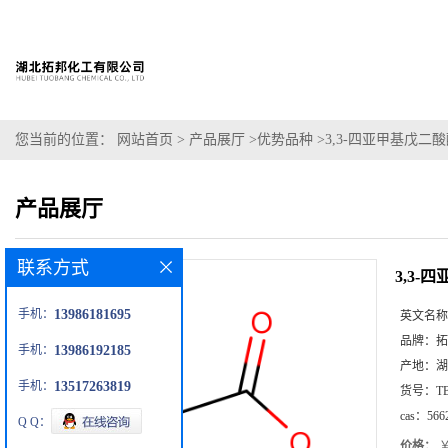
您当前的位置：
网站首页
>
产品展厅
>
优势品种
>
3,3-四亚甲基戊二
产品展厅
联系方式
3,3-
手机：
13986181695
英文名称
品牌：
拓
手机：
13986192185
产地：
湖
手机：
13517263819
货号：
T
cas：
566
Q Q：
价格：
￥