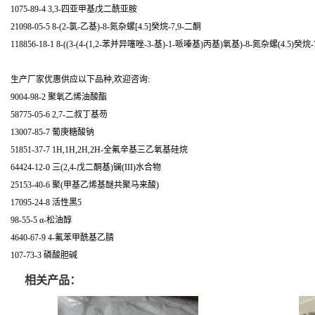
1075-89-4 3,3-四亚甲基戊二酰亚胺
21098-05-5 8-(2-氯-乙基)-8-氮杂螺[4.5]癸烷-7,9-二酮
118856-18-1 8-((3-(4-(1,2-苯并异噻唑-3-基)-1-哌嗪基)丙基)氧基)-8-氮杂螺(4.5)癸烷-
生产厂家优惠供应以下品种,欢迎咨询:
9004-98-2 聚氧乙烯油酸酯
58775-05-6 2,7-二叔丁基芴
13007-85-7 葡庚糖酸钠
51851-37-7 1H,1H,2H,2H-全氟辛基三乙氧基硅烷
64424-12-0 三(2,4-戊二酮基)镧(III)水合物
25153-40-6 聚(甲基乙烯基醚共聚马来酸)
17095-24-8 活性黑5
98-55-5 α-松油醇
4640-67-9 4-氟苯甲酰基乙腈
107-73-3 磷酸胆碱
相关产品：