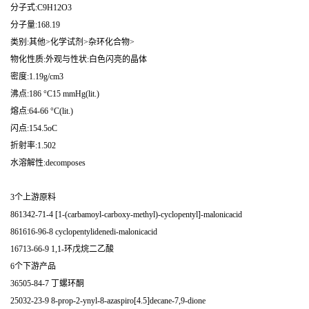
分子式:C9H12O3
分子量:168.19
类别:其他>化学试剂>杂环化合物>
物化性质:外观与性状:白色闪亮的晶体
密度:1.19g/cm3
沸点:186 °C15 mmHg(lit.)
熔点:64-66 °C(lit.)
闪点:154.5oC
折射率:1.502
水溶解性:decomposes
3个上游原料
861342-71-4 [1-(carbamoyl-carboxy-methyl)-cyclopentyl]-malonicacid
861616-96-8 cyclopentylidenedi-malonicacid
16713-66-9 1,1-环戊烷二乙酸
6个下游产品
36505-84-7 丁螺环酮
25032-23-9 8-prop-2-ynyl-8-azaspiro[4.5]decane-7,9-dione