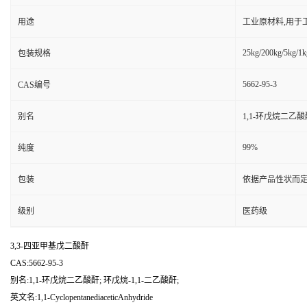
用途
工业原材料,用于
25kg/200kg/5kg/1k
包装规格
5662-95-3
CAS编号
别名
1,1-环戊烷二乙酸酐
99%
纯度
包装
依据产品性状而定
级别
医药级
3,3-四亚甲基戊二酸酐
CAS:5662-95-3
别名:1,1-环戊烷二乙酸酐; 环戊烷-1,1-二乙酸酐;
英文名:1,1-CyclopentanediaceticAnhydride