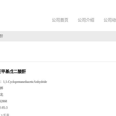
公司首页
公司介绍
公司动
酸酐
四亚甲基戊二酸酐
：
1,1-CyclopentanediaceticAnhydride
邦
北
B2868
2-95-3
1/千克