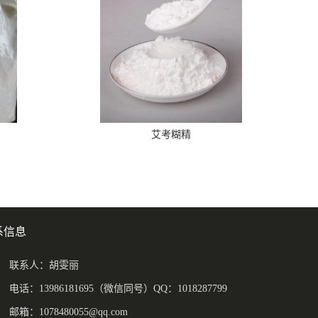
艾考糊精
系信息
联系人：胡雯丽
电话：13986181695（微信同号）QQ：1018287799
邮箱：
1078480055@qq.com