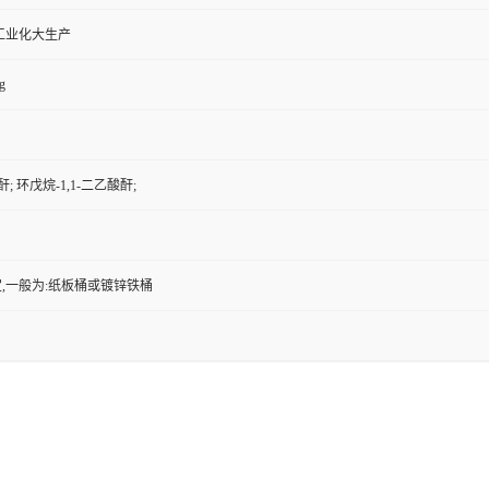
工业化大生产
g
; 环戊烷-1,1-二乙酸酐;
,一般为:纸板桶或镀锌铁桶