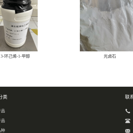
3-环己烯-1-甲醇
光卤石
分类
联
产品
产品
品种