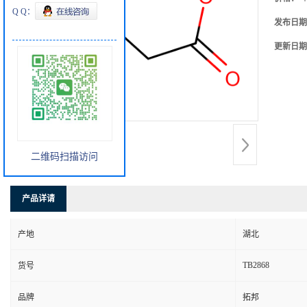
Q Q：
发布日期
更新日期
二维码扫描访问
产品详请
产地
湖北
TB2868
货号
品牌
拓邦