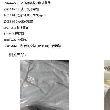
69444-47-9 三乙基甲基铵四氟硼酸盐
93224-85-2 2-溴-6-氯苯甲酸
14024-63-6 双(2,4-戊二酮酸)锌(II)
25988-63-0 多聚赖氨酸
9007-58-3 弹性蛋白
112-92-5 硬脂醇
10102-40-6 钼酸钠
52408-84-1 甘油丙氧杂酸 (1PO/OH)三丙烯酸
相关产品：