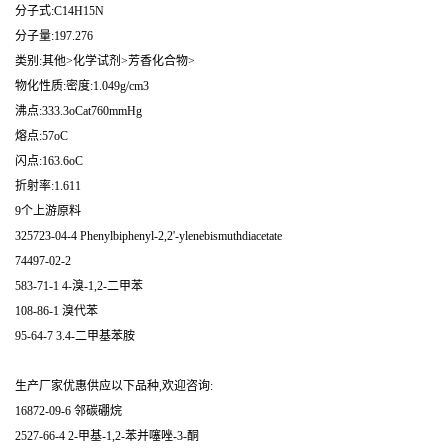
分子式:C14H15N
分子量:197.276
类别:其他>化学试剂>芳香化合物>
物化性质:密度:1.049g/cm3
沸点:333.3oCat760mmHg
熔点:57oC
闪点:163.6oC
折射率:1.611
9个上游原料
325723-04-4 Phenylbiphenyl-2,2'-ylenebismuthdiacetate
74497-02-2
583-71-1 4-溴-1,2-二甲苯
108-86-1 溴代苯
95-64-7 3.4-二甲基苯胺
生产厂家优惠供应以下品种,欢迎咨询:
16872-09-6 邻碳硼烷
2527-66-4 2-甲基-1,2-苯并噻唑-3-酮