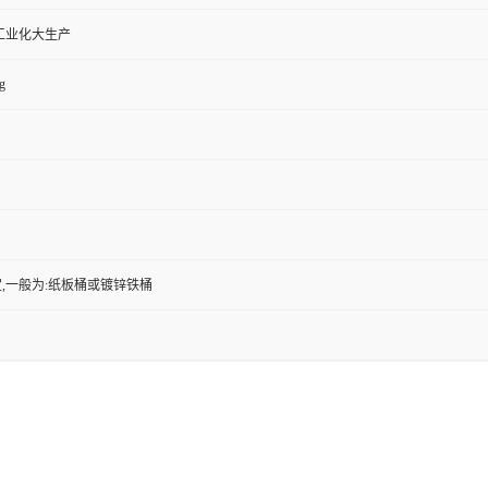
工业化大生产
g
,一般为:纸板桶或镀锌铁桶