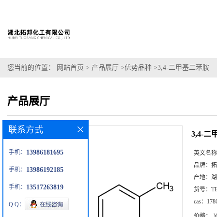
您当前的位置：
网站首页
>
产品展厅
>
优势品种
>
3,4-二甲基二苯胺
产品展厅
联系方式
3,4-
手机：
13986181695
英文名称
品牌：
拓
手机：
13986192185
产地：
湖
手机：
13517263819
货号：
T
cas：
178
Q Q：
价格：
￥