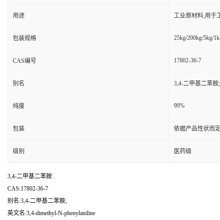
用途
工业原材料,用于
25kg/200kg/5kg/1k
包装规格
17802-36-7
CAS编号
别名
3,4-二甲基二苯胺;
99%
纯度
包装
依据产品性状而定
级别
医药级
3,4-二甲基二苯胺
CAS:17802-36-7
别名:3,4-二甲基二苯胺;
英文名:3,4-dimethyl-N-phenylaniline