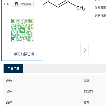
Q Q：
发布日期
更新日期
二维码扫描访问
产品详请
产地
湖北
TB2873
货号
品牌
拓邦