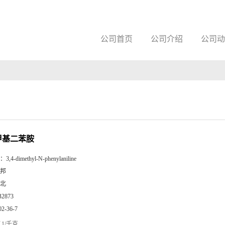
公司首页
公司介绍
公司动
二甲基二苯胺
：
3,4-dimethyl-N-phenylaniline
邦
北
B2873
02-36-7
1/千克