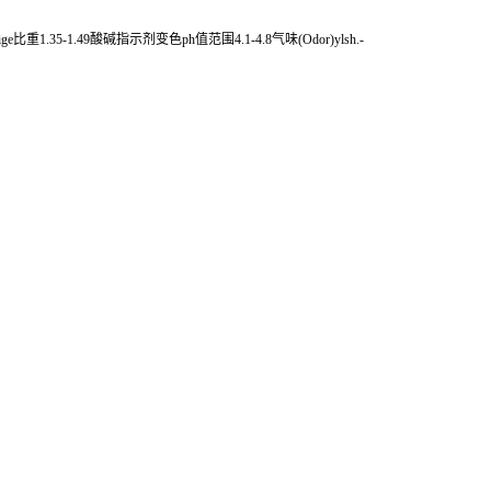
beige比重1.35-1.49酸碱指示剂变色ph值范围4.1-4.8气味(Odor)ylsh.-