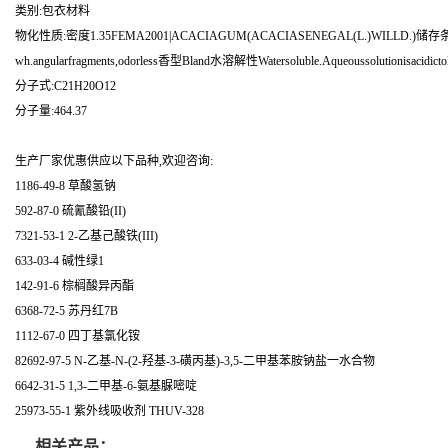
类别:包衣材料
物化性质:密度1.35FEMA2001|ACACIAGUM(ACACIASENEGAL(L.)WILLD.)储存条件Seale
wh.angularfragments,odorless香型Bland水溶解性Watersoluble.Aqueoussolutionisacidictol
分子式:C21H20O12
分子量:464.37
生产厂家优惠供应以下品种,欢迎咨询:
1186-49-8 草酸氢钠
592-87-0 硫氰酸铅(II)
7321-53-1 2-乙基己酸铁(III)
633-03-4 碱性绿1
142-91-6 棕榈酸异丙酯
6368-72-5 苏丹红7B
1112-67-0 四丁基氯化铵
82692-97-5 N-乙基-N-(2-羟基-3-磺丙基)-3,5-二甲基苯胺钠盐一水合物
6642-31-5 1,3-二甲基-6-氨基脲嘧啶
25973-55-1 紫外线吸收剂 THUV-328
相关产品：