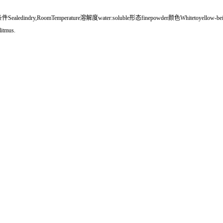
dindry,RoomTemperature溶解度water:soluble形态finepowder颜色Whitetoyellow-
itmus.