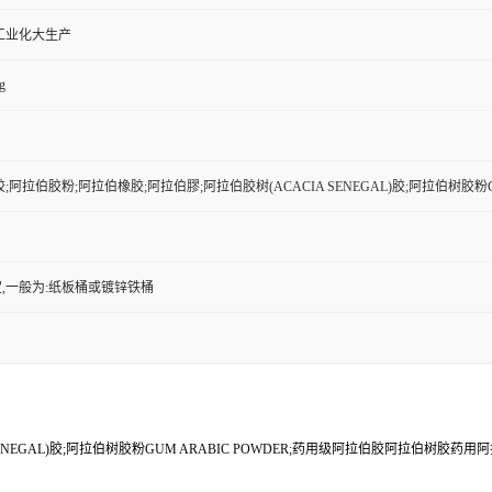
工业化大生产
g
;阿拉伯胶粉;阿拉伯橡胶;阿拉伯膠;阿拉伯胶树(ACACIA SENEGAL)胶;阿拉伯树胶
,一般为:纸板桶或镀锌铁桶
ENEGAL)胶;阿拉伯树胶粉GUM ARABIC POWDER;药用级阿拉伯胶阿拉伯树胶药