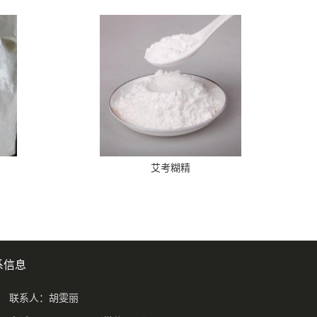
艾考糊精
系信息
联系人：胡雯丽