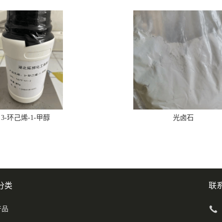
3-环己烯-1-甲醇
光卤石
分类
联
产品