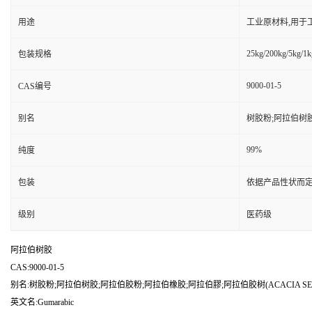
用途
工业原材料,用于
25kg/200kg/5kg/1k
包装规格
9000-01-5
CAS编号
别名
树胶粉;阿拉伯树胶
99%
纯度
包装
依据产品性状而定
级别
医药级
阿拉伯树胶
CAS:9000-01-5
别名:树胶粉;阿拉伯树胶;阿拉伯胶粉;阿拉伯橡胶;阿拉伯膠;阿拉伯胶树(ACACIA S
英文名:Gumarabic