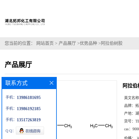
您当前的位置：
网站首页
>
产品展厅
>
优势品种
>
阿拉伯树胶
产品展厅
联系方式
阿拉伯
手机：
13986181695
英文名称
品牌：
拓
手机：
13986192185
产地：
湖
手机：
13517263819
货号：
T
cas：
900
Q Q：
价格：
￥