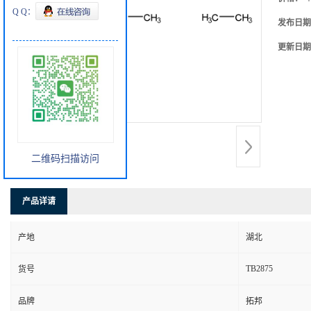
Q Q：
发布日期
更新日期
二维码扫描访问
产品详请
产地
湖北
TB2875
货号
品牌
拓邦