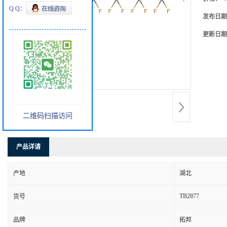
Q Q：
发布日期
更新日期
二维码扫描访问
产品详请
产地
湖北
TB2877
货号
品牌
拓邦