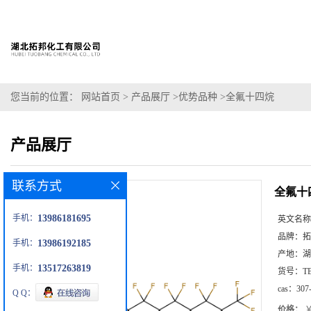
您当前的位置：
网站首页
>
产品展厅
>
优势品种
>
全氟十四烷
产品展厅
联系方式
全氟十
手机：
13986181695
英文名称
品牌：
拓
手机：
13986192185
产地：
湖
手机：
13517263819
货号：
T
cas：
307
Q Q：
价格：
￥