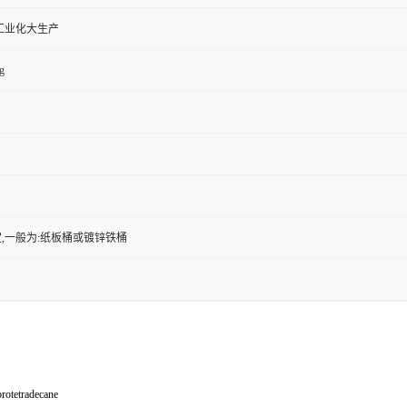
工业化大生产
g
,一般为:纸板桶或镀锌铁桶
orotetradecane