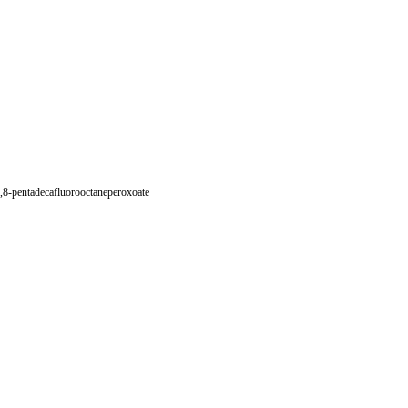
,8,8-pentadecafluorooctaneperoxoate