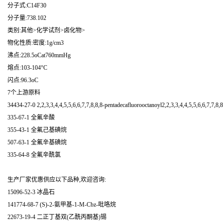
分子式:C14F30
分子量:738.102
类别:其他>化学试剂>卤化物>
物化性质:密度:1g/cm3
沸点:228.5oCat760mmHg
熔点:103-104°C
闪点:96.3oC
7个上游原料
34434-27-0 2,2,3,3,4,4,5,5,6,6,7,7,8,8,8-pentadecafluorooctanoyl2,2,3,3,4,4,5,5,6,6,7,7,8
335-67-1 全氟辛酸
355-43-1 全氟己基碘烷
507-63-1 全氟辛基碘烷
335-64-8 全氟辛酰氯
生产厂家优惠供应以下品种,欢迎咨询:
15096-52-3 冰晶石
141774-68-7 (S)-2-氨甲基-1-M-Cbz-吡咯烷
22673-19-4 二正丁基双(乙酰丙酮基)锡