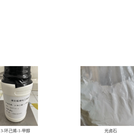
3-环己烯-1-甲醇
光卤石