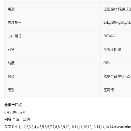
用途
工业原材料,用于
25kg/200kg/5kg/1k
包装规格
307-62-0
CAS编号
别名
全氟十四烷
99%
纯度
包装
依据产品性状而定
级别
医药级
全氟十四烷
CAS:307-62-0
别名:全氟十四烷
英文名:1,1,1,2,2,3,3,4,4,5,5,6,6,7,7,8,8,9,9,10,10,11,11,12,12,13,13,14,14,14-triacontaflu