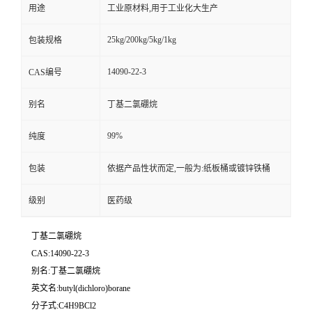
用途
工业原材料,用于工业化大生产
25kg/200kg/5kg/1kg
包装规格
14090-22-3
CAS编号
别名
丁基二氯硼烷
99%
纯度
包装
依据产品性状而定,一般为:纸板桶或镀锌铁桶
级别
医药级
丁基二氯硼烷
CAS:14090-22-3
别名:丁基二氯硼烷
英文名:butyl(dichloro)borane
分子式:C4H9BCl2