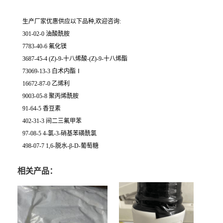
生产厂家优惠供应以下品种,欢迎咨询:
301-02-0 油酸酰胺
7783-40-6 氟化镁
3687-45-4 (Z)-9-十八烯酸-(Z)-9-十八烯酯
73069-13-3 白术内酯Ⅰ
16672-87-0 乙烯利
9003-05-8 聚丙烯酰胺
91-64-5 香豆素
402-31-3 间二三氟甲苯
97-08-5 4-氯-3-硝基苯磺酰氯
498-07-7 1,6-脱水-β-D-葡萄糖
相关产品：