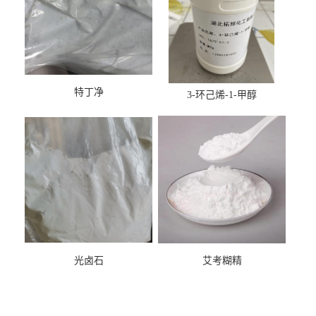
特丁净
3-环己烯-1-甲醇
光卤石
艾考糊精