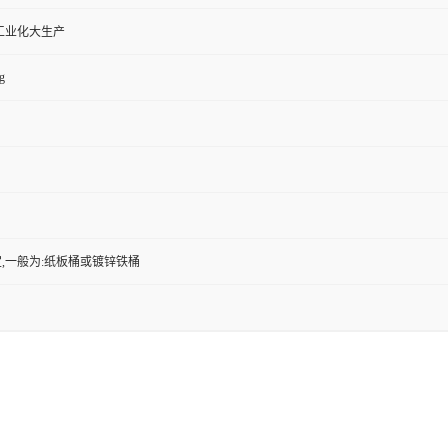
工业化大生产
g
,一般为:纸板桶或镀锌铁桶