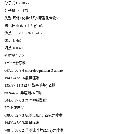
分子式:C9H8N2
分子量:144.173
类别:其他>化学试剂>芳香化合物>
物化性质:密度:1.21g/cm3
沸点:331.2oCat760mmHg
熔点:154oC
闪点:180.4oC
折射率:1.708
12个上游原料
66729-00-8 4-chloroisoquinolin-3-amine
19493-45-9 3-氯异喹啉
135737-14-3 (2-甲酰基苯基)-乙腈
6624-49-3 异喹啉-3-甲酸
50458-77-0 3-异喹啉羧酰胺
7个下游产品
69958-52-7 3-氨基-5,6,7,8-四氢异喹啉
19493-45-9 3-氯异喹啉
70845-68-0 2-苯基咪唑并(2,1-a)异喹啉