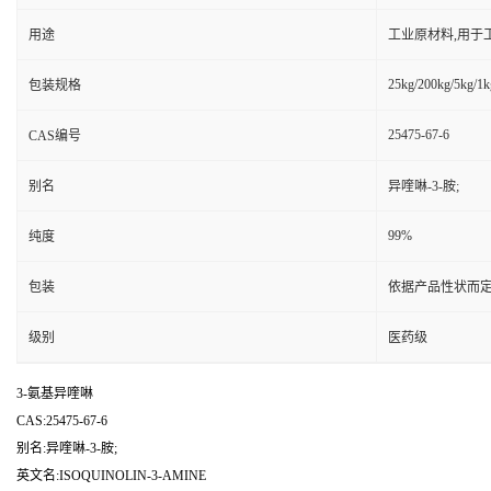
用途
工业原材料,用于
25kg/200kg/5kg/1k
包装规格
25475-67-6
CAS编号
别名
异喹啉-3-胺;
99%
纯度
包装
依据产品性状而定
级别
医药级
3-氨基异喹啉
CAS:25475-67-6
别名:异喹啉-3-胺;
英文名:ISOQUINOLIN-3-AMINE