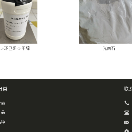
3-环己烯-1-甲醇
光卤石
分类
联
产品
产品
品种