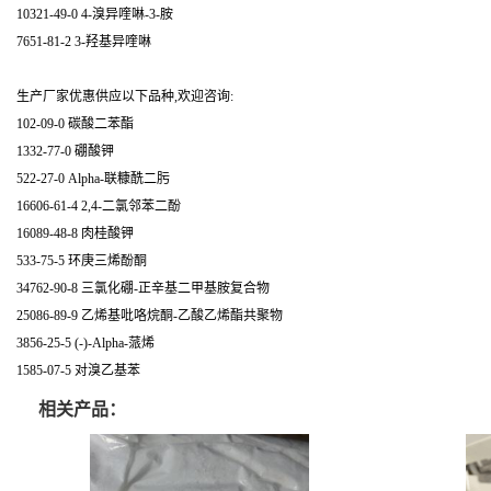
10321-49-0 4-溴异喹啉-3-胺
7651-81-2 3-羟基异喹啉
生产厂家优惠供应以下品种,欢迎咨询:
102-09-0 碳酸二苯酯
1332-77-0 硼酸钾
522-27-0 Alpha-联糠酰二肟
16606-61-4 2,4-二氯邻苯二酚
16089-48-8 肉桂酸钾
533-75-5 环庚三烯酚酮
34762-90-8 三氯化硼-正辛基二甲基胺复合物
25086-89-9 乙烯基吡咯烷酮-乙酸乙烯酯共聚物
3856-25-5 (-)-Alpha-蒎烯
1585-07-5 对溴乙基苯
相关产品：