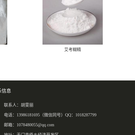
艾考糊精
系信息
联系人：胡雯丽
电话：13986181695（微信同号）QQ：1018287799
邮箱：
1078480055@qq.com
地址：天门市侨乡经济开发区