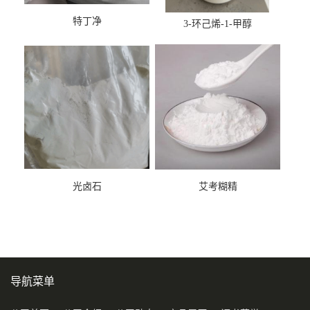
特丁净
3-环己烯-1-甲醇
光卤石
艾考糊精
导航菜单