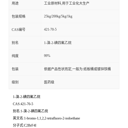
用途
工业原材料,用于工业化大生产
25kg/200kg/5kg/1kg
包装规格
421-70-5
CAS编号
别名
1-溴-2-碘四氟乙烷
99%
纯度
包装
依据产品性状而定,一般为:纸板桶或镀锌铁桶
级别
医药级
1-溴-2-碘四氟乙烷
CAS:421-70-5
别名:1-溴-2-碘四氟乙烷
英文名:1-bromo-1,1,2,2-tetrafluoro-2-iodoethane
分子式:C2BrF4I