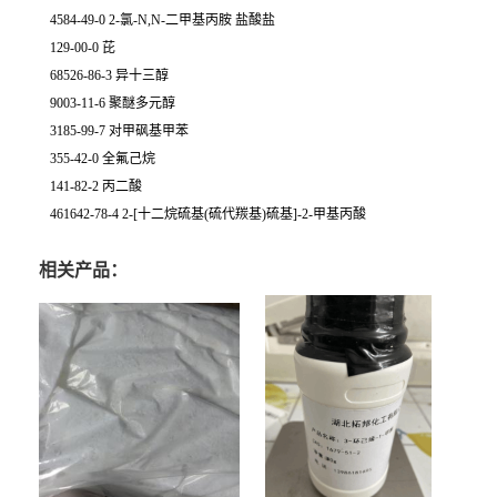
4584-49-0 2-氯-N,N-二甲基丙胺 盐酸盐
129-00-0 芘
68526-86-3 异十三醇
9003-11-6 聚醚多元醇
3185-99-7 对甲砜基甲苯
355-42-0 全氟己烷
141-82-2 丙二酸
461642-78-4 2-[十二烷硫基(硫代羰基)硫基]-2-甲基丙酸
相关产品：