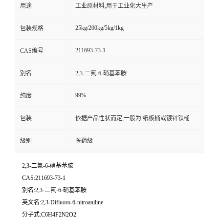
用途
工业原材料,用于工业化大生产
25kg/200kg/5kg/1kg
包装规格
211693-73-1
CAS编号
别名
2,3-二氟-6-硝基苯胺
99%
纯度
包装
依据产品性状而定,一般为:纸板桶或镀锌铁桶
级别
医药级
2,3-二氟-6-硝基苯胺
CAS:211693-73-1
别名:2,3-二氟-6-硝基苯胺
英文名:2,3-Difluoro-6-nitroaniline
分子式:C6H4F2N2O2