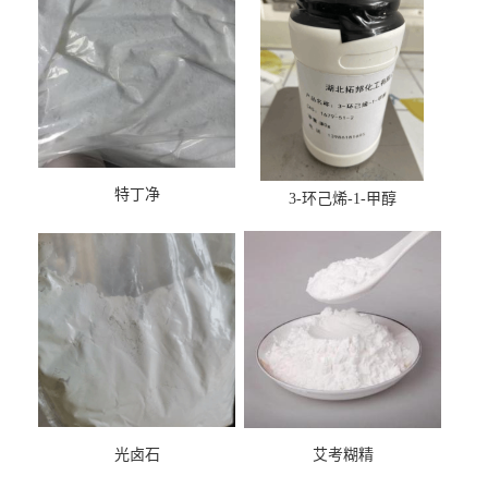
特丁净
3-环己烯-1-甲醇
光卤石
艾考糊精