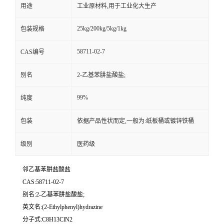
用途
工业原材料,用于工业化大生产
25kg/200kg/5kg/1kg
包装规格
58711-02-7
CAS编号
别名
2-乙基苯肼盐酸盐;
99%
纯度
包装
依据产品性状而定,一般为:纸板桶或镀锌铁桶
级别
医药级
邻乙基苯肼盐酸盐
CAS:58711-02-7
别名:2-乙基苯肼盐酸盐;
英文名:(2-Ethylphenyl)hydrazine
分子式:C8H13ClN2