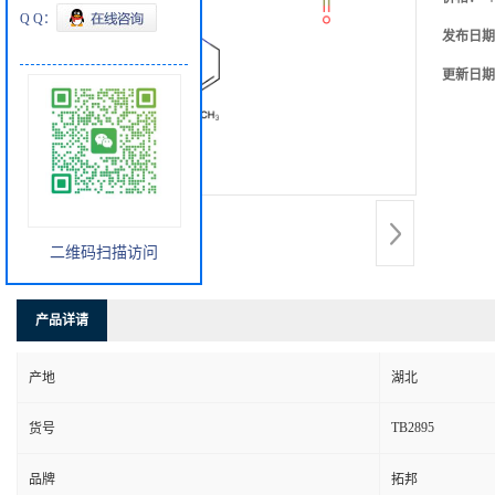
Q Q：
发布日期
更新日期
二维码扫描访问
产品详请
产地
湖北
TB2895
货号
品牌
拓邦