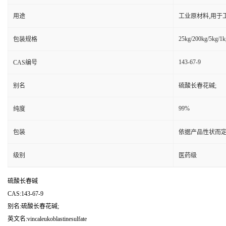
用途
工业原材料,用于
25kg/200kg/5kg/1k
包装规格
143-67-9
CAS编号
别名
硫酸长春花碱;
99%
纯度
包装
依据产品性状而定
级别
医药级
硫酸长春碱
CAS:143-67-9
别名:硫酸长春花碱;
英文名:vincaleukoblastinesulfate