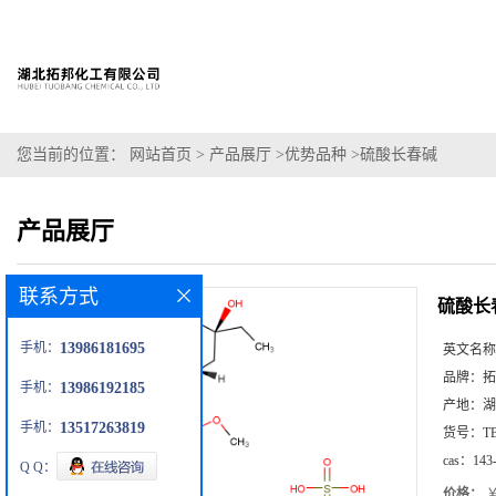
您当前的位置：
网站首页
>
产品展厅
>
优势品种
>
硫酸长春碱
产品展厅
联系方式
硫酸长
手机：
13986181695
英文名称
品牌：
拓
手机：
13986192185
产地：
湖
手机：
13517263819
货号：
T
cas：
143
Q Q：
价格：
￥