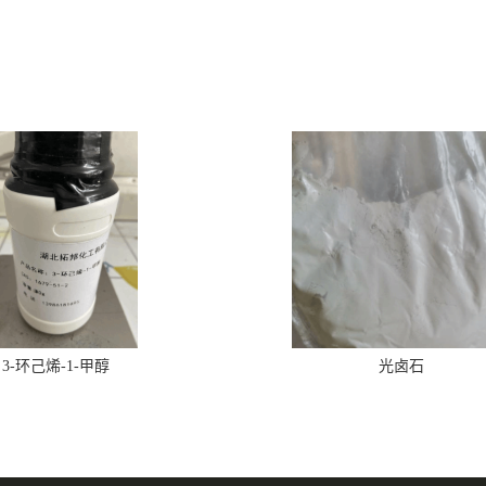
3-环己烯-1-甲醇
光卤石