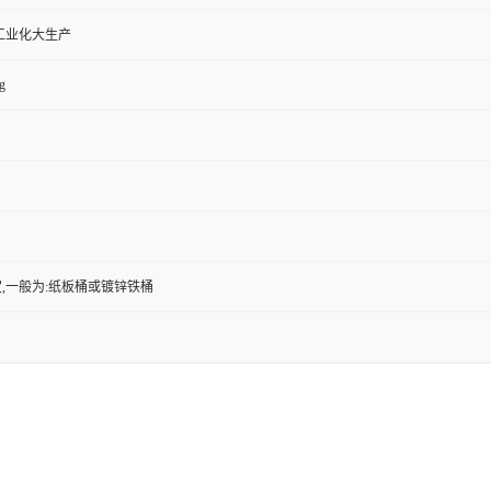
工业化大生产
g
,一般为:纸板桶或镀锌铁桶