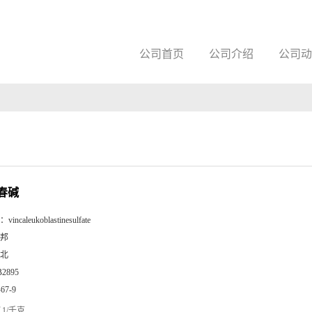
公司首页
公司介绍
公司动
春碱
：
vincaleukoblastinesulfate
邦
北
B2895
-67-9
1/千克