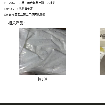
1518-58-7 二乙基二硫代氨基甲酸二乙铵盐
100643-71-8 地氯雷他定
109-16-0 三乙二醇二甲基丙烯酸酯
相关产品：
特丁净