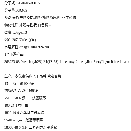
分子式:C46H60N4O13S
分子量:909.053
类别:天然产物及提取物>植物药原料>化学药物
物化性质:外观与性状:白色粉末
密度:1.37g/cm3
熔点:267 °C(dec.)(lit.)
水溶解性:>=1g/100mLat24.5oC
1个下游产品
363623-08-9 tert-butyl(2S)-2-[(1R,2S)-1-methoxy-2-methylbut-3-enyl]pyrrolidine-1-carbo
生产厂家优惠供应以下品种,欢迎咨询:
1345-25-1 氧化亚铁
25646-71-3 彩色显影剂
25103-58-6 叔十二烷基硫醇
106-24-1 香叶醇
1829-40-9 六苯基二硅氧烷
95-01-2 2,4-二羟基苯甲醛
38668-48-3 N,N-二异丙醇对甲苯胺