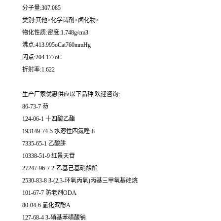
分子量:307.085
类别:其他>化学试剂>卤化物>
物化性质:密度:1.748g/cm3
沸点:413.995oCat760mmHg
闪点:204.177oC
折射率:1.622
生产厂家优惠供应以下品种,欢迎咨询:
86-73-7 芴
124-06-1 十四酸乙酯
193149-74-5 水溶性四氮唑-8
7335-65-1 乙酸肼
10338-51-9 红景天苷
27247-96-7 2-乙基己基硝酸酯
2530-83-8 3-(2,3-环氧丙氧)丙基三甲氧基硅烷
101-67-7 防老剂ODA
80-04-6 氢化双酚A
127-68-4 3-硝基苯磺酸钠