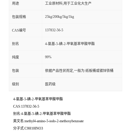
用途
工业原材料,用于工业化大生产
25kg/200kg/5kg/1kg
包装规格
137832-56-5
CAS编号
别名
4-氨基-5-碘-2-甲氧基苯甲酸甲酯
99%
纯度
包装
依据产品性状而定,一般为:纸板桶或镀锌铁桶
级别
医药级
4-氨基-5-碘-2-甲氧基苯甲酸甲酯
CAS:137832-56-5
别名:4-氨基-5-碘-2-甲氧基苯甲酸甲酯
英文名:methyl4-amino-5-iodo-2-methoxybenzoate
分子式:C9H10INO3