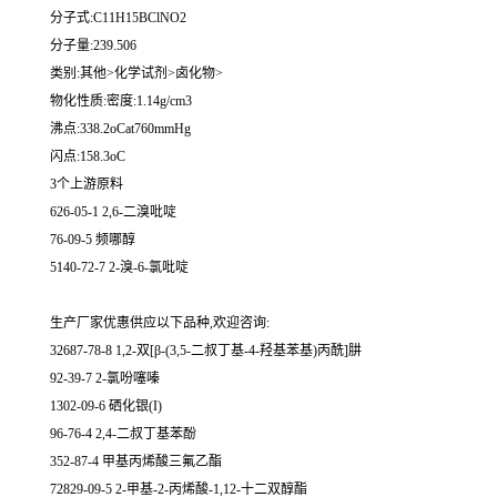
分子式:C11H15BClNO2
分子量:239.506
类别:其他>化学试剂>卤化物>
物化性质:密度:1.14g/cm3
沸点:338.2oCat760mmHg
闪点:158.3oC
3个上游原料
626-05-1 2,6-二溴吡啶
76-09-5 频哪醇
5140-72-7 2-溴-6-氯吡啶
生产厂家优惠供应以下品种,欢迎咨询:
32687-78-8 1,2-双[β-(3,5-二叔丁基-4-羟基苯基)丙酰]肼
92-39-7 2-氯吩噻嗪
1302-09-6 硒化银(I)
96-76-4 2,4-二叔丁基苯酚
352-87-4 甲基丙烯酸三氟乙酯
72829-09-5 2-甲基-2-丙烯酸-1,12-十二双醇酯