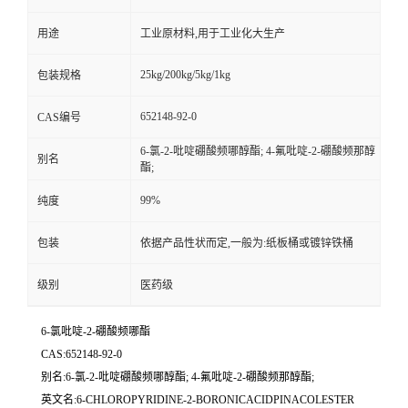
用途
工业原材料,用于工业化大生产
25kg/200kg/5kg/1kg
包装规格
652148-92-0
CAS编号
6-氯-2-吡啶硼酸频哪醇酯; 4-氟吡啶-2-硼酸频那醇
别名
酯;
99%
纯度
包装
依据产品性状而定,一般为:纸板桶或镀锌铁桶
级别
医药级
6-氯吡啶-2-硼酸频哪酯
CAS:652148-92-0
别名:6-氯-2-吡啶硼酸频哪醇酯; 4-氟吡啶-2-硼酸频那醇酯;
英文名:6-CHLOROPYRIDINE-2-BORONICACIDPINACOLESTER