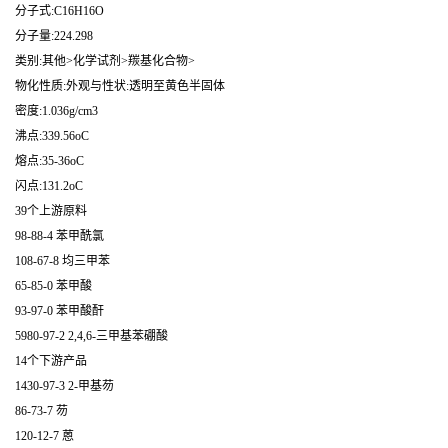
分子式:C16H16O
分子量:224.298
类别:其他>化学试剂>羰基化合物>
物化性质:外观与性状:透明至黄色半固体
密度:1.036g/cm3
沸点:339.56oC
熔点:35-36oC
闪点:131.2oC
39个上游原料
98-88-4 苯甲酰氯
108-67-8 均三甲苯
65-85-0 苯甲酸
93-97-0 苯甲酸酐
5980-97-2 2,4,6-三甲基苯硼酸
14个下游产品
1430-97-3 2-甲基芴
86-73-7 芴
120-12-7 蒽