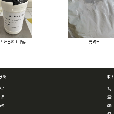
3-环己烯-1-甲醇
光卤石
分类
联
产品
产品
品种