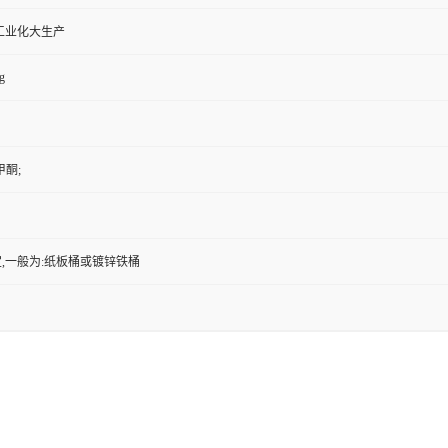
工业化大生产
g
甲酮;
,一般为:纸板桶或镀锌铁桶