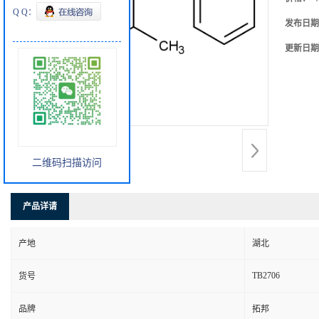
Q Q：
发布日期
更新日期
二维码扫描访问
产品详请
产地
湖北
TB2706
货号
品牌
拓邦