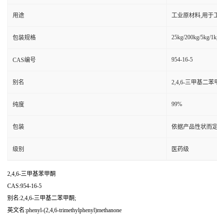
用途
工业原材料,用于
25kg/200kg/5kg/1k
包装规格
954-16-5
CAS编号
别名
2,4,6-三甲基二苯
99%
纯度
包装
依据产品性状而定
级别
医药级
2,4,6-三甲基苯甲酮
CAS:954-16-5
别名:2,4,6-三甲基二苯甲酮;
英文名:phenyl-(2,4,6-trimethylphenyl)methanone