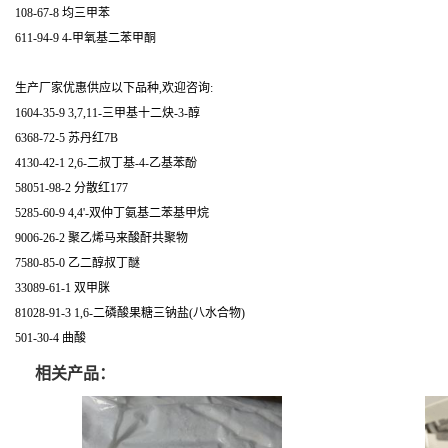
108-67-8 均三甲苯
611-94-9 4-甲氧基二苯甲酮
生产厂家优惠供应以下品种,欢迎咨询:
1604-35-9 3,7,11-三甲基十二炔-3-醇
6368-72-5 苏丹红7B
4130-42-1 2,6-二叔丁基-4-乙基苯酚
58051-98-2 分散红177
5285-60-9 4,4'-双仲丁氨基二苯基甲烷
9006-26-2 聚乙烯马来酸酐共聚物
7580-85-0 乙二醇叔丁醚
33089-61-1 双甲脒
81028-91-3 1,6-二磷酸果糖三钠盐(八水合物)
501-30-4 曲酸
相关产品：