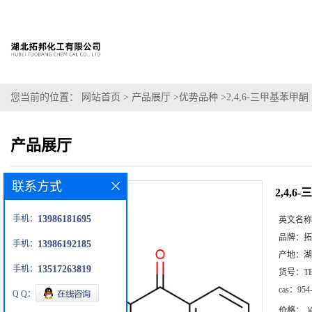
您当前的位置：
网站首页
>
产品展厅
>
优势品种
>
2,4,6-三甲基苯甲酮
产品展厅
联系方式
2,4,
手机：
13986181695
英文名称
品牌：
拓
手机：
13986192185
产地：
湖
手机：
13517263819
货号：
T
cas：
954
Q Q：
价格：
￥