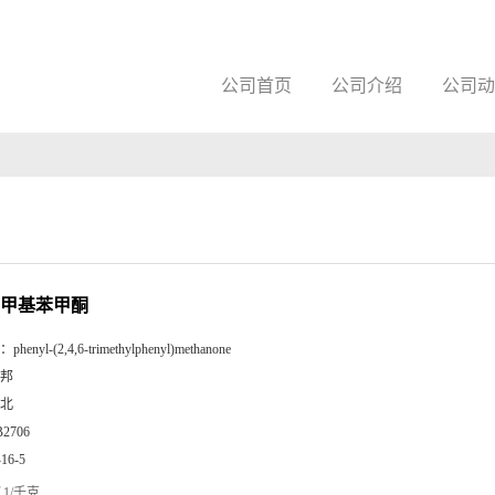
公司首页
公司介绍
公司动
6-三甲基苯甲酮
：
phenyl-(2,4,6-trimethylphenyl)methanone
邦
北
B2706
-16-5
1/千克