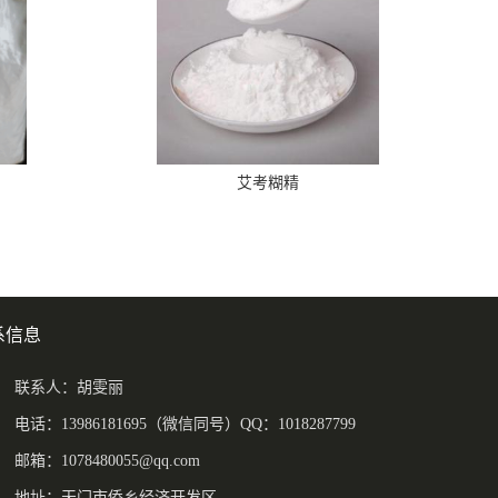
艾考糊精
系信息
联系人：胡雯丽
电话：13986181695（微信同号）QQ：1018287799
邮箱：
1078480055@qq.com
地址：天门市侨乡经济开发区