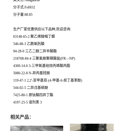
英文名:Akaganeite
分子式:FeHO2
分子量:88.85
生产厂家优惠供应以下品种,欢迎咨询:
63148-65-2 聚乙烯醇缩丁醛
546-88-3 乙酰氧肟酸
94-28-0 三乙二醇二异辛酸酯
218768-84-4 三聚氰胺聚磷酸盐(FR—NP)
4369-14-6 3-三甲氧基硅烷丙烯酸丙脂
5080-22-8 N-异丙基羟胺
119-47-1 2,2'-亚甲基双-(4-甲基-6-叔丁基苯酚)
544-02-5 二异戊基硫醚
7425-80-1 原钛酸四异丁酯
4197-25-5 溶剂黑 3
相关产品：