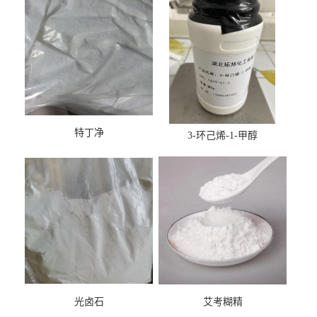
特丁净
3-环己烯-1-甲醇
光卤石
艾考糊精