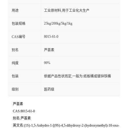
用途
工业原材料,用于工业化大生产
25kg/200kg/5kg/1kg
包装规格
8015-61-0
CAS编号
别名
芦荟素
99%
纯度
包装
依据产品性状而定,一般为:纸板桶或镀锌铁桶
级别
医药级
芦荟素
CAS:8015-61-0
别名:芦荟素
英文名:(1S)-1,5-Anhydro-1-[(9S)-4,5-dihydroxy-2-(hydroxymethyl)-10-oxo-