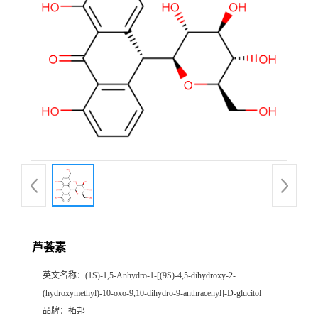
芦荟素
英文名称：
(1S)-1,5-Anhydro-1-[(9S)-4,5-dihydroxy-2-
(hydroxymethyl)-10-oxo-9,10-dihydro-9-anthracenyl]-D-glucitol
品牌：
拓邦