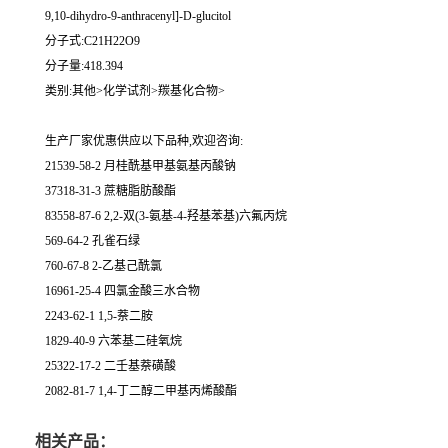
9,10-dihydro-9-anthracenyl]-D-glucitol
分子式:C21H22O9
分子量:418.394
类别:其他>化学试剂>羰基化合物>
生产厂家优惠供应以下品种,欢迎咨询:
21539-58-2 月桂酰基甲基氨基丙酸钠
37318-31-3 蔗糖脂肪酸酯
83558-87-6 2,2-双(3-氨基-4-羟基苯基)六氟丙烷
569-64-2 孔雀石绿
760-67-8 2-乙基己酰氯
16961-25-4 四氯金酸三水合物
2243-62-1 1,5-萘二胺
1829-40-9 六苯基二硅氧烷
25322-17-2 二壬基萘磺酸
2082-81-7 1,4-丁二醇二甲基丙烯酸酯
相关产品：