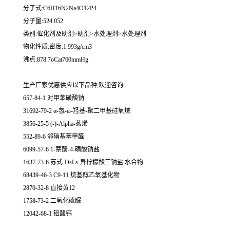
分子式:C6H16N2Na4O12P4
分子量:524.052
类别:催化剂及助剂>助剂>水处理剂>水处理剂
物化性质:密度:1.993g/cm3
沸点:878.7oCat760mmHg
生产厂家优惠供应以下品种,欢迎咨询:
657-84-1 对甲苯磺酸钠
31692-79-2 α-氢-ω-羟基-聚二甲基硅氧烷
3856-25-5 (-)-Alpha-蒎烯
552-89-6 邻硝基苯甲醛
6099-57-6 1-萘酚-4-磺酸钠盐
1637-73-6 苏式-DsLs-异柠檬酸三钠盐 水合物
68439-46-3 C9-11 烷基醇乙氧基化物
2870-32-8 直接黄12
1758-73-2 二氧化硫脲
12042-68-1 铝酸钙