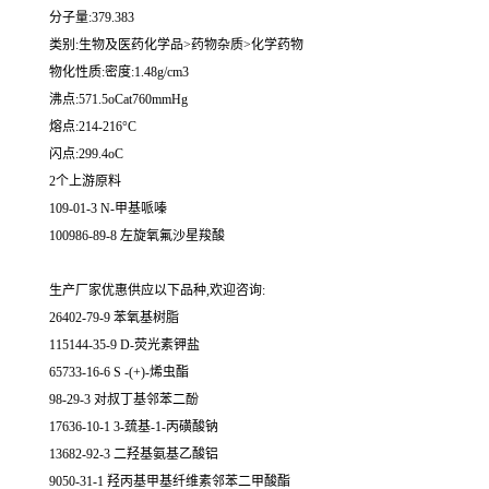
分子量:379.383
类别:生物及医药化学品>药物杂质>化学药物
物化性质:密度:1.48g/cm3
沸点:571.5oCat760mmHg
熔点:214-216°C
闪点:299.4oC
2个上游原料
109-01-3 N-甲基哌嗪
100986-89-8 左旋氧氟沙星羧酸
生产厂家优惠供应以下品种,欢迎咨询:
26402-79-9 苯氧基树脂
115144-35-9 D-荧光素钾盐
65733-16-6 S -(+)-烯虫酯
98-29-3 对叔丁基邻苯二酚
17636-10-1 3-巯基-1-丙磺酸钠
13682-92-3 二羟基氨基乙酸铝
9050-31-1 羟丙基甲基纤维素邻苯二甲酸酯