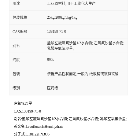
用途
工业原材料,用于工业化大生产
25kg/200kg/5kg/1kg
包装规格
138199-71-0
CAS编号
盐酸左旋氧氟沙星1/2水合物; 左氧氟沙星水合物;
别名
乳酸左氧氟沙星;
99%
纯度
包装
依据产品性状而定,一般为:纸板桶或镀锌铁桶
级别
医药级
左氧氟沙星
CAS:138199-71-0
别名:盐酸左旋氧氟沙星1/2水合物; 左氧氟沙星水合物; 乳酸左氧氟沙星;
英文名:LevofloxacinHemihydrate
分子式:C18H22FN3O5