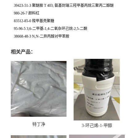
39423-51-3 聚醚胺 T 403; 氨基封端三羟甲基丙烷三聚丙二醇醚
980-26-7 颜料红
83512-85-0 羧甲基壳聚糖
95-96-5 3,6-二甲基-1,4-二氧杂环己烷-2,5-二酮
38668-48-3 N,N-二异丙醇对甲苯胺
相关产品：
特丁净
3-环己烯-1-甲醇