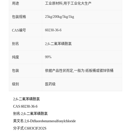
用途
工业原材料,用于工业化大生产
25kg/200kg/5kg/1kg
包装规格
60230-36-6
CAS编号
别名
2,6-二氟苯磺酰氯
99%
纯度
包装
依据产品性状而定,一般为:纸板桶或镀锌铁桶
级别
医药级
2,6-二氟苯磺酰氯
CAS:60230-36-6
别名:2,6-二氟苯磺酰氯
英文名:2,6-Difluorobenzenesulfonylchloride
分子式:C6H3ClF2O2S