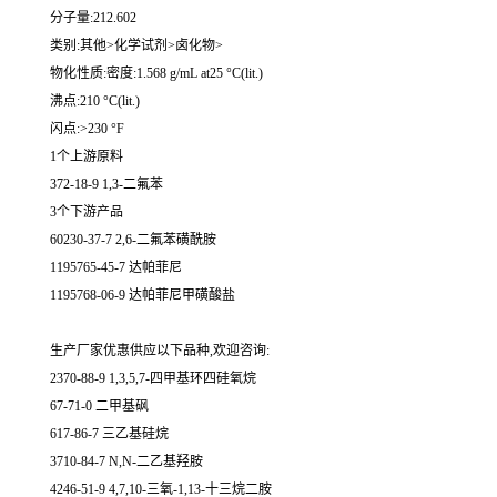
分子量:212.602
类别:其他>化学试剂>卤化物>
物化性质:密度:1.568 g/mL at25 °C(lit.)
沸点:210 °C(lit.)
闪点:>230 °F
1个上游原料
372-18-9 1,3-二氟苯
3个下游产品
60230-37-7 2,6-二氟苯磺酰胺
1195765-45-7 达帕菲尼
1195768-06-9 达帕菲尼甲磺酸盐
生产厂家优惠供应以下品种,欢迎咨询:
2370-88-9 1,3,5,7-四甲基环四硅氧烷
67-71-0 二甲基砜
617-86-7 三乙基硅烷
3710-84-7 N,N-二乙基羟胺
4246-51-9 4,7,10-三氧-1,13-十三烷二胺