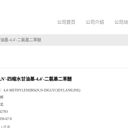
公司首页
公司介绍
公司动
水甘油基-4,4'-二氨基二苯醚
N',N'-四缩水甘油基-4,4'-二氨基二苯醚
：
4,4'-METHYLENEBIS(N,N-DIGLYCIDYLANILINE)
邦
北
B2793
359-67-9
1/千克