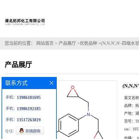
您当前的位置：
网站首页
>
产品展厅
>
优势品种
>
(N,N,N',N'-四缩
产品展厅
联系方式
(N,N,
手机：
13986181695
英文名称
品牌：
拓
手机：
13986192185
产地：
湖
手机：
13517263819
货号：
T
cas：
105
Q Q：
价格：
￥