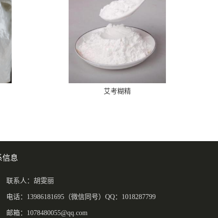
艾考糊精
系信息
联系人：胡雯丽
电话：13986181695（微信同号）QQ：1018287799
邮箱：
1078480055@qq.com