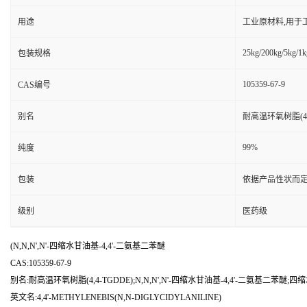
用途
工业原材料,用于
25kg/200kg/5kg/1k
包装规格
105359-67-9
CAS编号
别名
耐高温环氧树脂(4,4
99%
纯度
包装
依据产品性状而定
级别
医药级
(N,N,N',N'-四缩水甘油基-4,4'-二氨基二苯醚
CAS:105359-67-9
别名:耐高温环氧树脂(4,4-TGDDE);N,N,N',N'-四缩水甘油基-4,4'-二氨基二苯醚;
英文名:4,4'-METHYLENEBIS(N,N-DIGLYCIDYLANILINE)