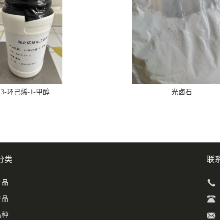
3-环己烯-1-甲醇
光卤石
分类
联
产品
产品
品种