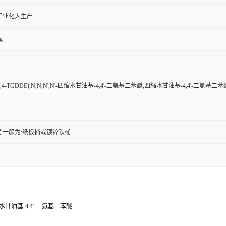
工业化大生产
g
-TGDDE);N,N,N',N'-四缩水甘油基-4,4'-二氨基二苯醚;四缩水甘油基-4,4'-二氨基二苯
,一般为:纸板桶或镀锌铁桶
四缩水甘油基-4,4'-二氨基二苯醚