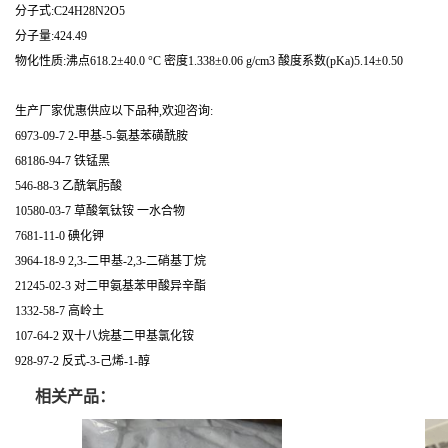
分子式:C24H28N2O5
分子量:424.49
物化性质:沸点618.2±40.0 °C 密度1.338±0.06 g/cm3 酸度系数(pKa)5.14±0.50
生产厂家优惠供应以下品种,欢迎咨询:
6973-09-7 2-甲基-5-氨基苯磺酰胺
68186-94-7 铁锰黑
546-88-3 乙酰氧肟酸
10580-03-7 草酸氧钛铵 一水合物
7681-11-0 碘化钾
3964-18-9 2,3-二甲基-2,3-二硝基丁烷
21245-02-3 对二甲氨基苯甲酸异辛酯
1332-58-7 高岭土
107-64-2 双十八烷基二甲基氯化铵
928-97-2 反式-3-己烯-1-醇
相关产品：