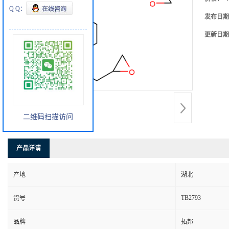
Q Q：
发布日期
更新日期
二维码扫描访问
产品详请
产地
湖北
TB2793
货号
品牌
拓邦