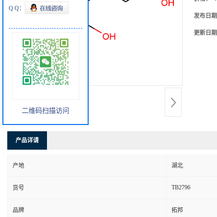
Q Q：
发布日期
更新日期
二维码扫描访问
产品详请
产地
湖北
TB2796
货号
品牌
拓邦