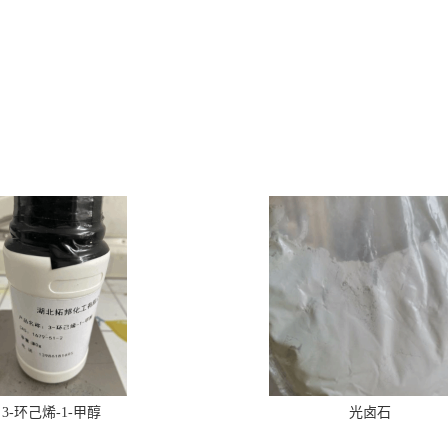
3-环己烯-1-甲醇
光卤石