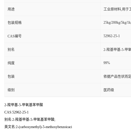
用途
工业原材料,用于
25kg/200kg/5kg/1k
包装规格
52962-25-1
CAS编号
别名
2-羧基甲基-5-甲
99%
纯度
包装
依据产品性状而定
级别
医药级
2-羧甲基-5-甲氧基苯甲酸
CAS:52962-25-1
别名:2-羧基甲基-5-甲氧基苯甲酸;
英文名:2-(carboxymethyl)-5-methoxybenzoicaci