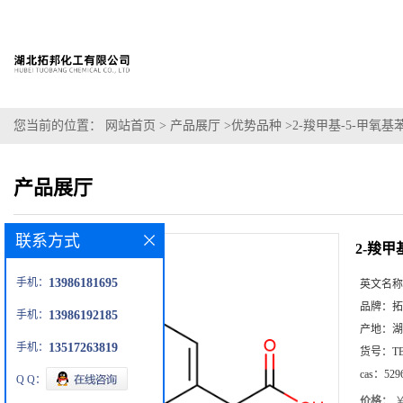
您当前的位置：
网站首页
>
产品展厅
>
优势品种
>
2-羧甲基-5-甲氧基
产品展厅
联系方式
2-羧甲
手机：
13986181695
英文名称
品牌：
拓
手机：
13986192185
产地：
湖
手机：
13517263819
货号：
T
cas：
529
Q Q：
价格：
￥