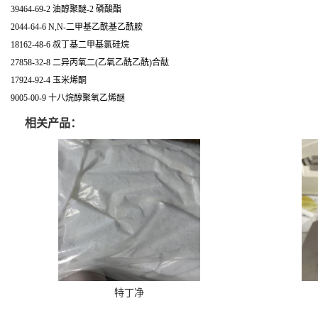
39464-69-2 油醇聚醚-2 磷酸酯
2044-64-6 N,N-二甲基乙酰基乙酰胺
18162-48-6 叔丁基二甲基氯硅烷
27858-32-8 二异丙氧二(乙氧乙酰乙酰)合酞
17924-92-4 玉米烯酮
9005-00-9 十八烷醇聚氧乙烯醚
相关产品：
特丁净