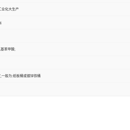
工业化大生产
g
氧基苯甲酸;
,一般为:纸板桶或镀锌铁桶