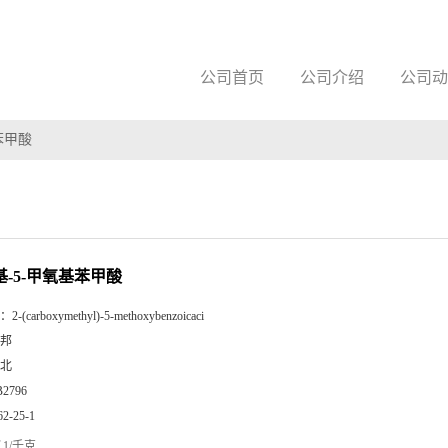
公司首页
公司介绍
公司动
苯甲酸
基-5-甲氧基苯甲酸
：
2-(carboxymethyl)-5-methoxybenzoicaci
邦
北
B2796
62-25-1
1/千克