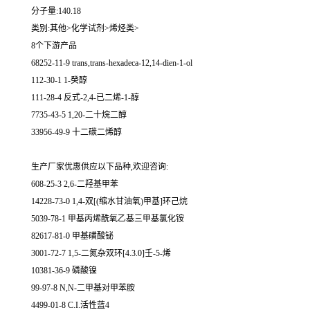
分子量:140.18
类别:其他>化学试剂>烯烃类>
8个下游产品
68252-11-9 trans,trans-hexadeca-12,14-dien-1-ol
112-30-1 1-癸醇
111-28-4 反式-2,4-已二烯-1-醇
7735-43-5 1,20-二十烷二醇
33956-49-9 十二碳二烯醇
生产厂家优惠供应以下品种,欢迎咨询:
608-25-3 2,6-二羟基甲苯
14228-73-0 1,4-双[(缩水甘油氧)甲基]环己烷
5039-78-1 甲基丙烯酰氧乙基三甲基氯化铵
82617-81-0 甲基磺酸铋
3001-72-7 1,5-二氮杂双环[4.3.0]壬-5-烯
10381-36-9 磷酸镍
99-97-8 N,N-二甲基对甲苯胺
4499-01-8 C.I.活性蓝4