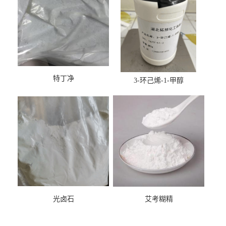
特丁净
3-环己烯-1-甲醇
光卤石
艾考糊精