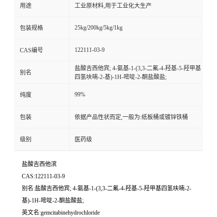
用途
工业原材料,用于工业化大生产
25kg/200kg/5kg/1kg
包装规格
122111-03-9
CAS编号
盐酸吉西他宾; 4-氨基-1-(3,3-二氟-4-羟基-5-羟甲基
别名
四氢呋喃-2-基)-1H-嘧啶-2-酮盐酸盐;
99%
纯度
包装
依据产品性状而定,一般为:纸板桶或镀锌铁桶
级别
医药级
盐酸吉西他滨
CAS:122111-03-9
别名:盐酸吉西他宾; 4-氨基-1-(3,3-二氟-4-羟基-5-羟甲基四氢呋喃-2-
基)-1H-嘧啶-2-酮盐酸盐;
英文名:gemcitabinehydrochloride