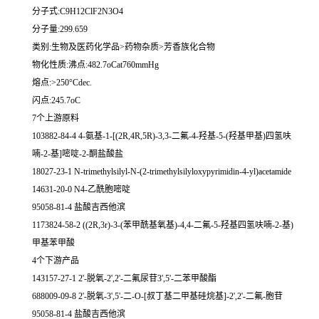
分子式:C9H12ClF2N3O4
分子量:299.659
类别:生物及医药化学品>药物杂质>芳香族化合物
物化性质:沸点:482.7oCat760mmHg
熔点:>250°Cdec.
闪点:245.7oC
7个上游原料
103882-84-4 4-氨基-1-[(2R,4R,5R)-3,3-二氟-4-羟基-5-(羟基甲基)四氢呋
喃-2-基]嘧啶-2-酮盐酸盐
18027-23-1 N-trimethylsilyl-N-(2-trimethylsilyloxypyrimidin-4-yl)acetamide
14631-20-0 N4-乙酰胞嘧啶
95058-81-4 盐酸吉西他滨
1173824-58-2 ((2R,3r)-3-(苯甲酰基氧基)-4,4-二氟-5-羟基四氢呋喃-2-基)
甲基苯甲酸
4个下游产品
143157-27-1 2'-脱氧-2',2'-二氟尿苷3',5'-二苯甲酸酯
688009-09-8 2'-脱氧-3',5'-二-O-[叔丁基二甲基硅烷基]-2',2'-二氟-胞苷
95058-81-4 盐酸吉西他滨