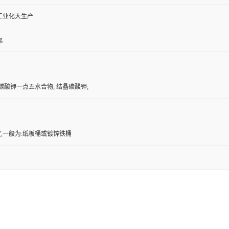
工业化大生产
g
碳酸钾一点五水合物; 结晶碳酸钾;
,一般为:纸板桶或镀锌铁桶