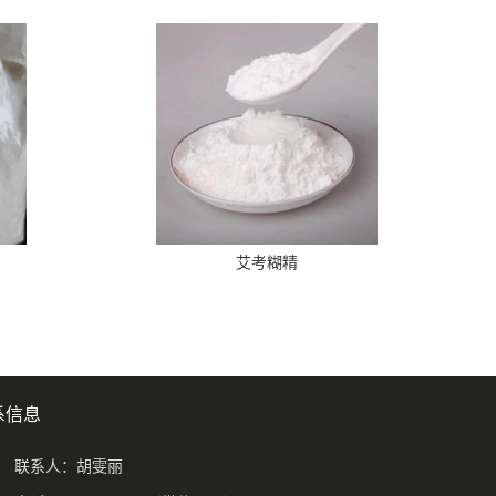
艾考糊精
系信息
联系人：胡雯丽