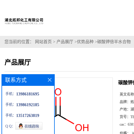
您当前的位置：
网站首页
>
产品展厅
>
优势品种
>
碳酸钾倍半水合物
产品展厅
联系方式
碳酸钾
手机：
13986181695
英文名称
品牌：
拓
手机：
13986192185
产地：
湖
手机：
13517263819
货号：
T
cas：
638
Q Q：
价格：
￥