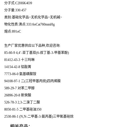
分子式:C2H6K4O9
分子量:330.457
类别:基础化学品>无机化学品>无机碱>
物化性质:沸点:333.6oCat760mmHg
熔点:891oC
生产厂家优惠供应以下品种,欢迎咨询:
85-60-9 4,4’-亚丁基双(6-叔丁基-3-甲基苯酚)
81412-43-3 十三吗啉
14154-42-8 铝酞菁
7773-06-0 氨基磺酸铵
94108-97-1 二(三羟甲基丙烷)四丙烯酸
589-29-7 对苯二甲醇
26896-20-8 新癸酸
526-78-3 2,3-二溴丁二酸
8050-81-5 二甲基硅油350
2530-86-1 (N,N-二甲基-3-氨丙基)三甲氧基硅烷
相关产品：