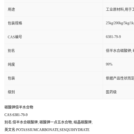
用途
工业原材料,用于
25kg/200kg/5kg/1k
包装规格
6381-79-9
CAS编号
别名
倍半水合碳酸钾; 
99%
纯度
包装
依据产品性状而定
级别
医药级
碳酸钾倍半水合物
CAS:6381-79-9
别名:倍半水合碳酸钾; 碳酸钾一点五水合物; 结晶碳酸钾;
英文名:POTASSIUMCARBONATE,SESQUIHYDRATE