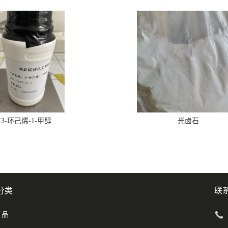
3-环己烯-1-甲醇
光卤石
分类
联
产品