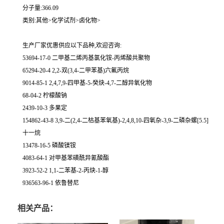
分子量:366.09
类别:其他>化学试剂>卤化物>
生产厂家优惠供应以下品种,欢迎咨询:
53694-17-0 二甲基二烯丙基氯化铵-丙烯酸共聚物
65294-20-4 2,2-双(3,4-二甲苯基)六氟丙烷
9014-85-1 2,4,7,9-四甲基-5-癸炔-4,7-二醇异氧化物
68-04-2 柠檬酸钠
2439-10-3 多果定
154862-43-8 3,9-二(2,4-二枯基苯氧基)-2,4,8,10-四氧杂-3,9-二磷杂螺[5.5]
十一烷
13478-16-5 磷酸镁铵
4083-64-1 对甲基苯磺酰异氰酸酯
3923-52-2 1,1-二苯基-2-丙炔-1-醇
936563-96-1 依鲁替尼
相关产品：