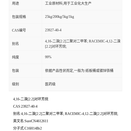
用途
工业原材料,用于工业化大生产
25kg/200kg/5kg/1kg
包装规格
23927-40-4
CAS编号
4,16-二溴[2.2]二聚对二甲苯; RACEMIC-4,12-二溴
别名
[2.2]对环芳烷;
99%
纯度
包装
依据产品性状而定,一般为:纸板桶或镀锌铁桶
级别
医药级
4,16-二溴[2.2]对环芳烷
CAS:23927-40-4
别名:4,16-二溴[2.2]二聚对二甲苯; RACEMIC-4,12-二溴[2.2]对环芳烷;
英文名:SureCN4612611
分子式:C16H14Br2