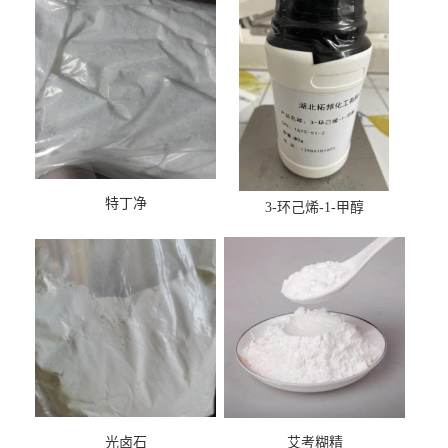
特丁净
3-环己烯-1-甲醇
光卤石
艾考糊精