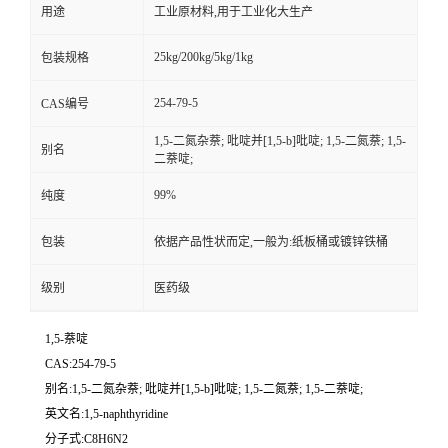
用途
工业原材料,用于工业化大生产
25kg/200kg/5kg/1kg
包装规格
254-79-5
CAS编号
1,5-二氮杂萘; 吡啶并[1,5-b]吡啶; 1,5-二氮萘; 1,5-
别名
二萘啶;
99%
纯度
包装
依据产品性状而定,一般为:纸板桶或镀锌铁桶
级别
医药级
1,5-萘啶
CAS:254-79-5
别名:1,5-二氮杂萘; 吡啶并[1,5-b]吡啶; 1,5-二氮萘; 1,5-二萘啶;
英文名:1,5-naphthyridine
分子式:C8H6N2