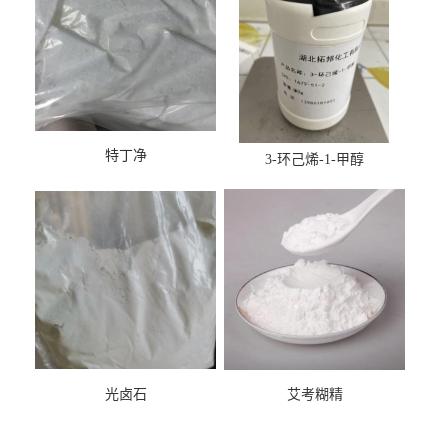
特丁净
3-环己烯-1-甲醇
光卤石
艾考糊精