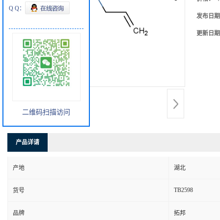
Q Q：
发布日期
更新日期
二维码扫描访问
产品详请
产地
湖北
TB2598
货号
品牌
拓邦