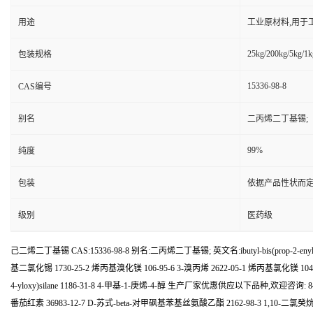
用途
工业原材料,用于
25kg/200kg/5kg/1k
包装规格
15336-98-8
CAS编号
别名
二丙烯二丁基锡;
99%
纯度
包装
依据产品性状而定
级别
医药级
己二烯二丁基锡 CAS:15336-98-8 别名:二丙烯二丁基锡; 英文名:ibutyl-bis(prop-2-en
基二氯化锡 1730-25-2 烯丙基溴化镁 106-95-6 3-溴丙烯 2622-05-1 烯丙基氯化镁 10428
4-yloxy)silane 1186-31-8 4-甲基-1-庚烯-4-醇 生产厂家优惠供应以下品种,欢迎咨询: 84
番茄红素 36983-12-7 D-苏式-beta-对甲砜基苯基丝氨酸乙酯 2162-98-3 1,10-二氯癸