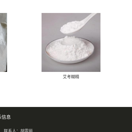
艾考糊精
系信息
联系人：胡雯丽