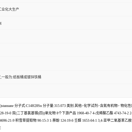
工业化大生产
g
,一般为:纸板桶或镀锌铁桶
yl)stannane 分子式:C14H28Sn 分子量:315.073 类别:其他>化学试剂>含氮有机物> 物化性质:沸点
-19-0 双(二丁基氯基锡(四))氧化物 8个下游产品 1968-40-7 4-戊烯酸乙酯 4743-74-2 2-苯基-4-
696-21-9 积雪草提取物 90-15-3 1-萘酚 124-19-6 壬醛 1653-64-1 3,4-亚甲二氧基苯乙胺
烷