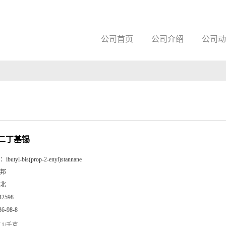
公司首页
公司介绍
公司动
二丁基锡
：
ibutyl-bis(prop-2-enyl)stannane
邦
北
B2598
36-98-8
1/千克