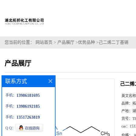
您当前的位置：
网站首页
>
产品展厅
>
优势品种
>
己二烯二丁基锡
产品展厅
联系方式
己二烯
手机：
13986181695
英文名称
品牌：
拓
手机：
13986192185
产地：
湖
手机：
13517263819
货号：
T
cas：
153
Q Q：
价格：
￥