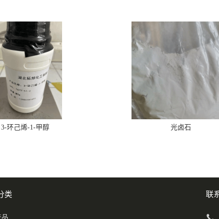
3-环己烯-1-甲醇
光卤石
分类
联
产品