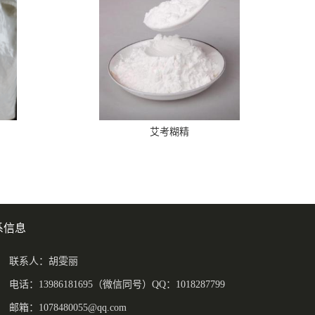
艾考糊精
系信息
联系人：胡雯丽
电话：13986181695（微信同号）QQ：1018287799
邮箱：
1078480055@qq.com