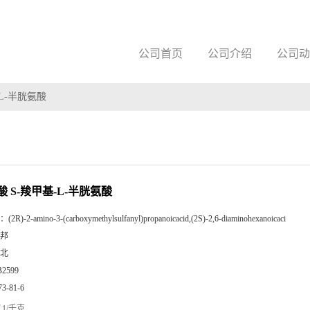
公司首页
公司介绍
公司动
-L-半胱氨酸
酸 S-羧甲基-L-半胱氨酸
：
(2R)-2-amino-3-(carboxymethylsulfanyl)propanoicacid,(2S)-2,6-diaminohexanoicaci
邦
北
B2599
73-81-6
1/千克