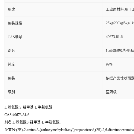
用途
工业原材料,用于
25kg/200kg/5kg/1k
包装规格
49673-81-6
CAS编号
别名
L-赖氨酸S-羟甲基
99%
纯度
包装
依据产品性状而定
级别
医药级
L-赖氨酸 S-羧甲基-L-半胱氨酸
CAS:49673-81-6
别名:L-赖氨酸S-羟甲基-L-半胱氨酸;
英文名:(2R)-2-amino-3-(carboxymethylsulfanyl)propanoicacid,(2S)-2,6-diaminohexanoica