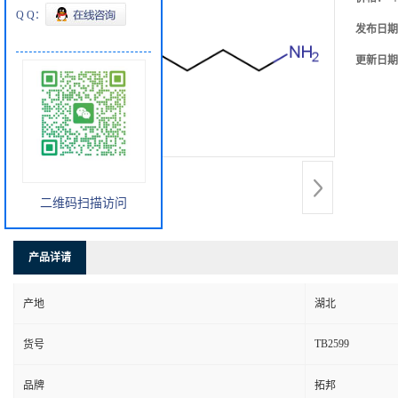
Q Q：
发布日期
更新日期
二维码扫描访问
产品详请
产地
湖北
TB2599
货号
品牌
拓邦