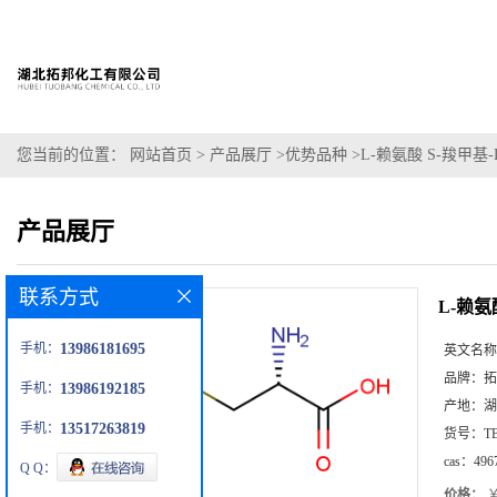
您当前的位置：
网站首页
>
产品展厅
>
优势品种
>
L-赖氨酸 S-羧甲基
产品展厅
联系方式
L-赖氨
手机：
13986181695
英文名称
品牌：
拓
手机：
13986192185
产地：
湖
手机：
13517263819
货号：
T
cas：
496
Q Q：
价格：
￥