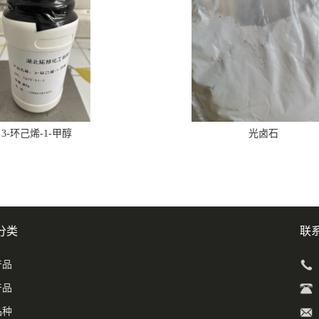
3-环己烯-1-甲醇
光卤石
分类
联
产品
产品
品种