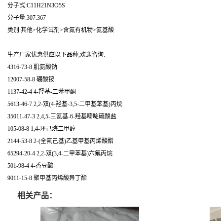
分子式:C11H21N3O5S
分子量:307.367
类别:其他>化学试剂>含氮有机物>氨基酸
生产厂家优惠供应以下品种,欢迎咨询:
4316-73-8 肌氨酸钠
12007-58-8 硼酸铵
1137-42-4 4-羟基-二苯甲酮
5613-46-7 2,2-双(4-羟基-3,5-二甲基苯基)丙烷
35011-47-3 2,4,5-三氨基-6-羟基嘧啶硫酸盐
105-08-8 1,4-环己烷二甲醇
2144-53-8 2-(全氟己基)乙基甲基丙烯酸酯
65294-20-4 2,2-双(3,4-二甲苯基)六氟丙烷
501-98-4 4-香豆酸
9011-15-8 聚甲基丙烯酸异丁酯
相关产品：