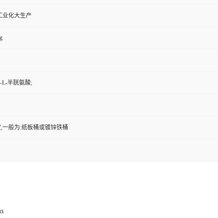
工业化大生产
g
-L-半胱氨酸;
,一般为:纸板桶或镀锌铁桶
ci