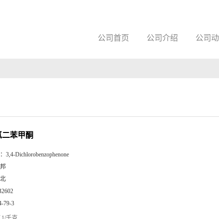
公司首页
公司介绍
公司动
二氯二苯甲酮
：
3,4-Dichlorobenzophenone
邦
北
B2602
4-79-3
1/千克