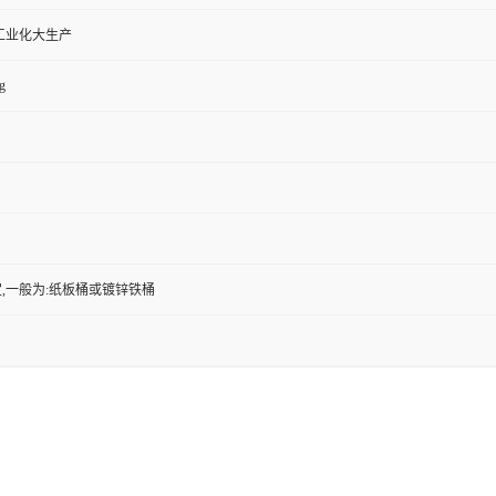
工业化大生产
g
,一般为:纸板桶或镀锌铁桶