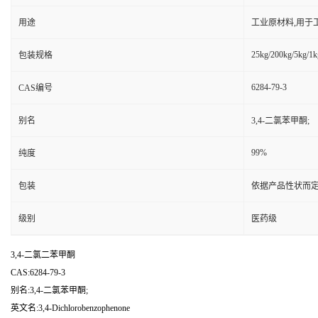
用途
工业原材料,用于
25kg/200kg/5kg/1k
包装规格
6284-79-3
CAS编号
别名
3,4-二氯苯甲酮;
99%
纯度
包装
依据产品性状而定
级别
医药级
3,4-二氯二苯甲酮
CAS:6284-79-3
别名:3,4-二氯苯甲酮;
英文名:3,4-Dichlorobenzophenone