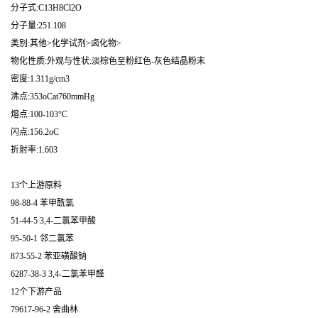
分子式:C13H8Cl2O
分子量:251.108
类别:其他>化学试剂>卤化物>
物化性质:外观与性状:淡棕色至粉红色-灰色结晶粉末
密度:1.311g/cm3
沸点:353oCat760mmHg
熔点:100-103°C
闪点:156.2oC
折射率:1.603
13个上游原料
98-88-4 苯甲酰氯
51-44-5 3,4-二氯苯甲酸
95-50-1 邻二氯苯
873-55-2 苯亚磺酸钠
6287-38-3 3,4-二氯苯甲醛
12个下游产品
79617-96-2 舍曲林