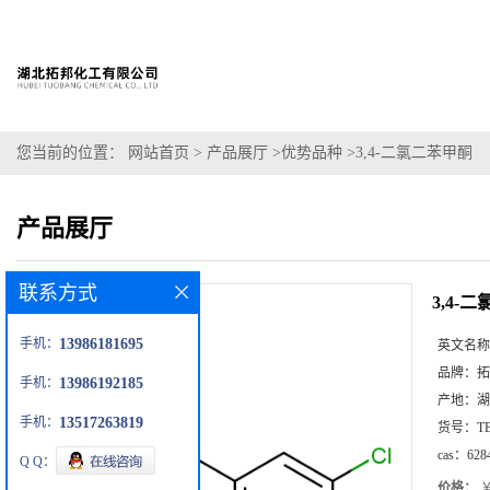
您当前的位置：
网站首页
>
产品展厅
>
优势品种
>
3,4-二氯二苯甲酮
产品展厅
联系方式
3,4-
手机：
13986181695
英文名称
品牌：
拓
手机：
13986192185
产地：
湖
手机：
13517263819
货号：
T
cas：
628
Q Q：
价格：
￥