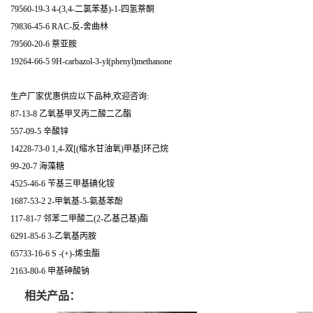
79560-19-3 4-(3,4-二氯苯基)-1-四氢萘酮
79836-45-6 RAC-反-舍曲林
79560-20-6 萘亚胺
19264-66-5 9H-carbazol-3-yl(phenyl)methanone
生产厂家优惠供应以下品种,欢迎咨询:
87-13-8 乙氧基甲叉丙二酸二乙酯
557-09-5 辛酸锌
14228-73-0 1,4-双[(缩水甘油氧)甲基]环己烷
99-20-7 海藻糖
4525-46-6 苄基三甲基碘化铵
1687-53-2 2-甲氧基-5-氨基苯酚
117-81-7 邻苯二甲酸二(2-乙基己基)酯
6291-85-6 3-乙氧基丙胺
65733-16-6 S -(+)-烯虫酯
2163-80-6 甲基砷酸钠
相关产品：