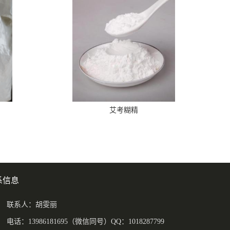
艾考糊精
系信息
联系人：胡雯丽
电话：13986181695（微信同号）QQ：1018287799