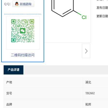
Q Q：
发布日期
更新日期
二维码扫描访问
产品详请
产地
湖北
TB2602
货号
品牌
拓邦