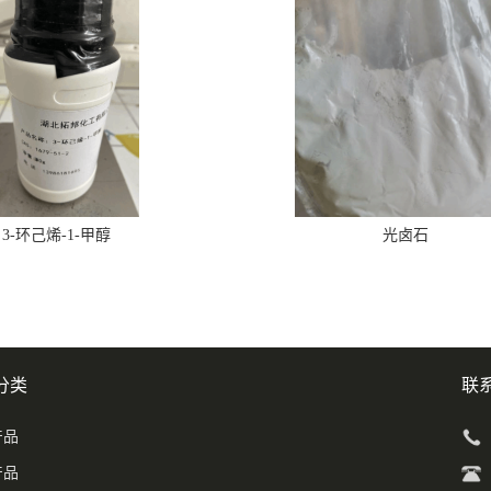
3-环己烯-1-甲醇
光卤石
分类
联
产品
产品