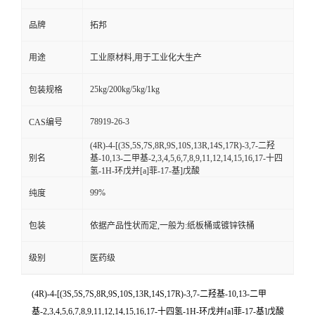
品牌
拓邦
用途
工业原材料,用于工业化大生产
25kg/200kg/5kg/1kg
包装规格
78919-26-3
CAS编号
(4R)-4-[(3S,5S,7S,8R,9S,10S,13R,14S,17R)-3,7-二羟
别名
基-10,13-二甲基-2,3,4,5,6,7,8,9,11,12,14,15,16,17-十四
氢-1H-环戊并[a]菲-17-基]戊酸
99%
纯度
包装
依据产品性状而定,一般为:纸板桶或镀锌铁桶
级别
医药级
(4R)-4-[(3S,5S,7S,8R,9S,10S,13R,14S,17R)-3,7-二羟基-10,13-二甲
基-2,3,4,5,6,7,8,9,11,12,14,15,16,17-十四氢-1H-环戊并[a]菲-17-基]戊酸