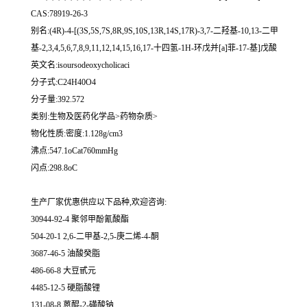
CAS:78919-26-3
别名:(4R)-4-[(3S,5S,7S,8R,9S,10S,13R,14S,17R)-3,7-二羟基-10,13-二甲
基-2,3,4,5,6,7,8,9,11,12,14,15,16,17-十四氢-1H-环戊并[a]菲-17-基]戊酸
英文名:isoursodeoxycholicaci
分子式:C24H40O4
分子量:392.572
类别:生物及医药化学品>药物杂质>
物化性质:密度:1.128g/cm3
沸点:547.1oCat760mmHg
闪点:298.8oC
生产厂家优惠供应以下品种,欢迎咨询:
30944-92-4 聚邻甲酚氰酸酯
504-20-1 2,6-二甲基-2,5-庚二烯-4-酮
3687-46-5 油酸癸脂
486-66-8 大豆甙元
4485-12-5 硬脂酸锂
131-08-8 蒽醌-2-磺酸钠