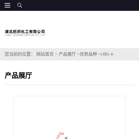
您当前的位置：
网站首页
>
产品展厅
>
优势品种
>
(4R)-4-
[(3S,5S,7S,8R,9S,10S,13R,14S,17R)-3,7-二羟基-10,13-二甲
产品展厅
基-2,3,4,5,6,7,8,9,11,12,14,15,16,17-十四氢-1H-环戊并[a]菲-17-基]戊
酸