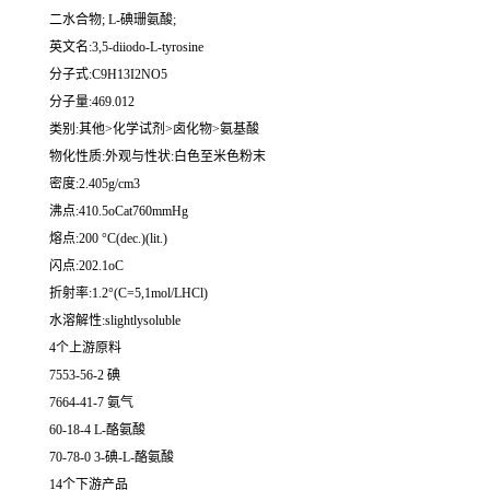
二水合物; L-碘珊氨酸;
英文名:3,5-diiodo-L-tyrosine
分子式:C9H13I2NO5
分子量:469.012
类别:其他>化学试剂>卤化物>氨基酸
物化性质:外观与性状:白色至米色粉末
密度:2.405g/cm3
沸点:410.5oCat760mmHg
熔点:200 °C(dec.)(lit.)
闪点:202.1oC
折射率:1.2°(C=5,1mol/LHCl)
水溶解性:slightlysoluble
4个上游原料
7553-56-2 碘
7664-41-7 氨气
60-18-4 L-酪氨酸
70-78-0 3-碘-L-酪氨酸
14个下游产品