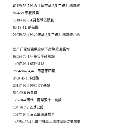
62129-53-7 N-叔丁氧羰基-3,5-二碘-L-酪氨酸
51-48-9 甲状腺素
17194-82-0 4-羟基苯乙酰胺
60-18-4 L-酪氨酸
21959-36-4 N-乙酰基-3,5-二碘-L-酪氨酸乙酯
生产厂家优惠供应以下品种,欢迎咨询:
68554-70-1 甲基倍半硅氧烷
14097-03-1 碱性红18
2654-58-2 4,4-二甲基菲尼酮
3400-45-1 环戊酸
29117-02-0 PPG-3辛基醚
519-02-8 苦参碱
123-28-4 硫代二丙酸双十二烷酯
104-76-7 2-乙基己醇
10277-04-0 三乙醇胺油酸皂
143254-82-4 1-氯甲酰基-4-哌啶基哌啶盐酸盐