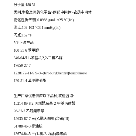
分子量:180.31
类别:生物及医药化学品>医药中间体>农药中间体
物化性质:密度:0.0966 g/mL at25 °C(lit.)
沸点:102-103 °C3.1 mmHg(lit.)
闪点:162 °F
5个下游产品
100-51-6 苯甲醇
340-04-5 1-苯基-2,2,2-三氟乙醇
17659-27-7
1228172-11-9 S-(4-(tert-butyl)benzyl)benzothioate
120-51-4 苯甲酸苄酯
生产厂家优惠供应以下品种,欢迎咨询:
15214-89-8 2-丙烯酰胺基-2-甲基丙磺酸
96-35-5 乙醇酸甲酯
15635-87-7 三(乙酰丙酮根)合铱(III)
61788-46-3 椰油胺
13674-84-5 三(1-氯-2-丙基)磷酸酯