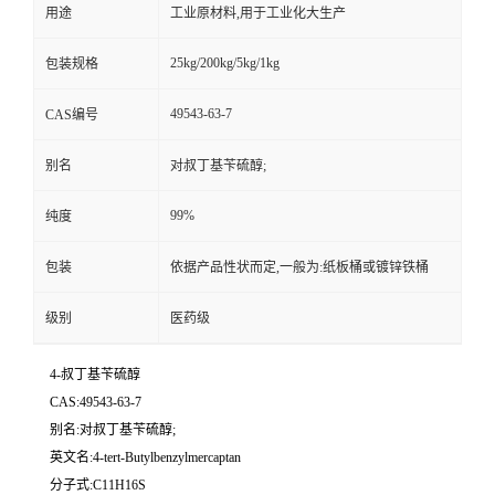
用途
工业原材料,用于工业化大生产
25kg/200kg/5kg/1kg
包装规格
49543-63-7
CAS编号
别名
对叔丁基苄硫醇;
99%
纯度
包装
依据产品性状而定,一般为:纸板桶或镀锌铁桶
级别
医药级
4-叔丁基苄硫醇
CAS:49543-63-7
别名:对叔丁基苄硫醇;
英文名:4-tert-Butylbenzylmercaptan
分子式:C11H16S