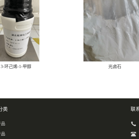
3-环己烯-1-甲醇
光卤石
分类
联
产品
产品