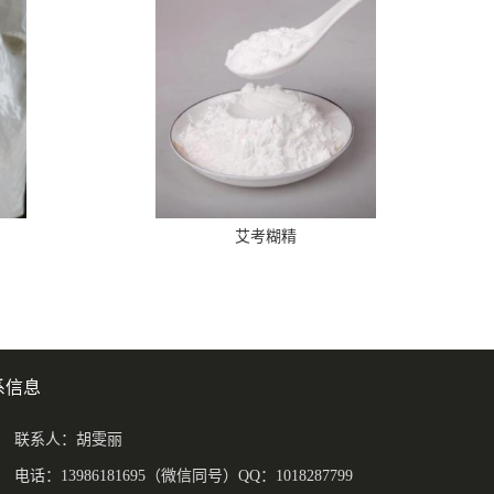
艾考糊精
系信息
联系人：胡雯丽
电话：13986181695（微信同号）QQ：1018287799