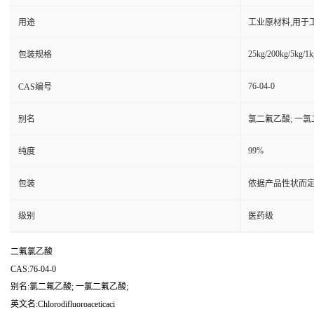
用途
工业原材料,用于
25kg/200kg/5kg/1k
包装规格
76-04-0
CAS编号
别名
氯二氟乙酸; 一氯
99%
纯度
包装
依据产品性状而定
级别
医药级
二氟氯乙酸
CAS:76-04-0
别名:氯二氟乙酸; 一氯二氟乙酸;
英文名:Chlorodifluoroaceticaci