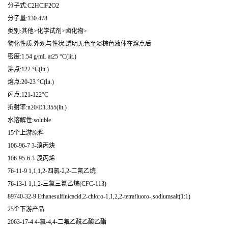
分子式:C2HClF2O2
分子量:130.478
类别:其他>化学试剂>卤化物>
物化性质:外观与性状:透明无色至淡棕色液体在熔点后
密度:1.54 g/mL at25 °C(lit.)
沸点:122 °C(lit.)
熔点:20-23 °C(lit.)
闪点:121-122°C
折射率:n20/D1.355(lit.)
水溶解性:soluble
15个上游原料
106-96-7 3-溴丙炔
106-95-6 3-溴丙烯
76-11-9 1,1,1,2-四氯-2,2-二氟乙烷
76-13-1 1,1,2-三氯三氟乙烷(CFC-113)
89740-32-9 Ethanesulfinicacid,2-chloro-1,1,2,2-tetrafluoro-,sodiumsalt(1:1)
25个下游产品
2063-17-4 4-氯-4,4-二氟乙酰乙酸乙酯