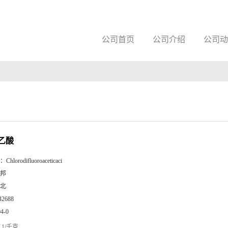
公司首页
公司介绍
公司动
乙酸
：
Chlorodifluoroaceticaci
邦
北
B2688
04-0
1/千克