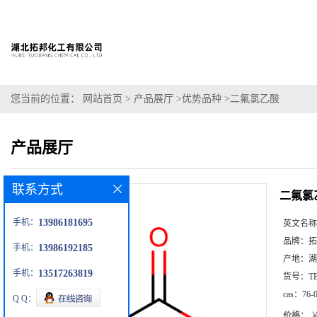
您当前的位置：
网站首页
>
产品展厅
>
优势品种
>
二氟氯乙酸
产品展厅
联系方式
二氟氯
手机：
13986181695
英文名称
品牌：
拓
手机：
13986192185
产地：
湖
手机：
13517263819
货号：
T
cas：
76-
Q Q：
价格：
￥