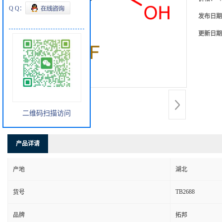
Q Q：
发布日期
更新日期
二维码扫描访问
产品详请
产地
湖北
TB2688
货号
品牌
拓邦