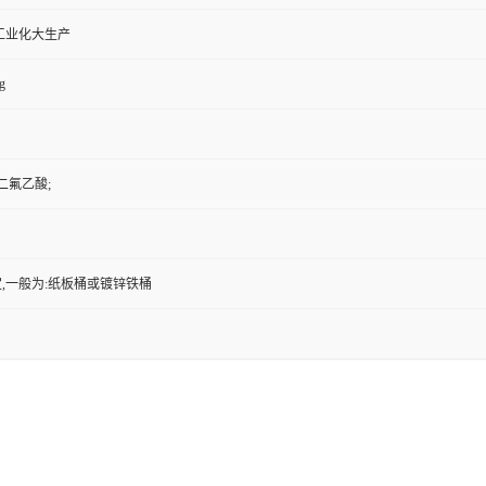
工业化大生产
g
二氟乙酸;
,一般为:纸板桶或镀锌铁桶