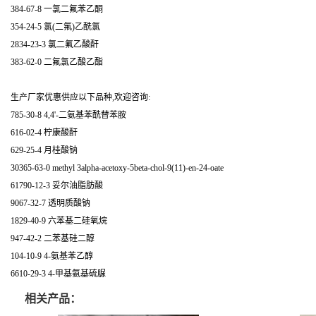
384-67-8 一氯二氟苯乙酮
354-24-5 氯(二氟)乙酰氯
2834-23-3 氯二氟乙酸酐
383-62-0 二氟氯乙酸乙酯
生产厂家优惠供应以下品种,欢迎咨询:
785-30-8 4,4'-二氨基苯酰替苯胺
616-02-4 柠康酸酐
629-25-4 月桂酸钠
30365-63-0 methyl 3alpha-acetoxy-5beta-chol-9(11)-en-24-oate
61790-12-3 妥尔油脂肪酸
9067-32-7 透明质酸钠
1829-40-9 六苯基二硅氧烷
947-42-2 二苯基硅二醇
104-10-9 4-氨基苯乙醇
6610-29-3 4-甲基氨基硫脲
相关产品：