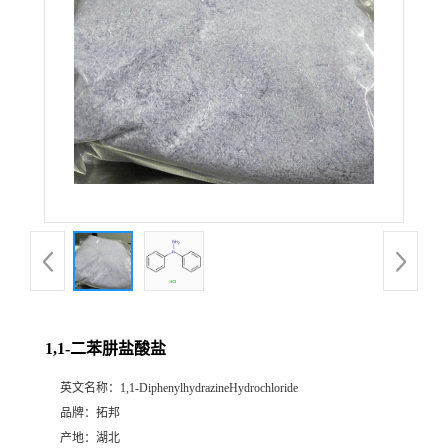
1,1-二苯肼盐酸盐
英文名称：
1,1-DiphenylhydrazineHydrochloride
品牌：
拓邦
产地：
湖北