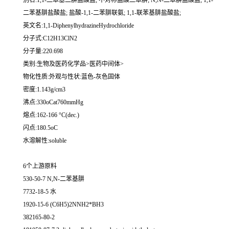
别名:1,1-二苯基二肼盐酸盐; 不对称盐酸二苯肼; N,N-二苯肼盐酸盐; 1,1-
二苯基肼盐酸盐; 盐酸-1,1-二苯肼联氨; 1,1-联苯基肼盐酸盐;
英文名:1,1-DiphenylhydrazineHydrochloride
分子式:C12H13ClN2
分子量:220.698
类别:生物及医药化学品>医药中间体>
物化性质:外观与性状:蓝色-灰色固体
密度:1.143g/cm3
沸点:330oCat760mmHg
熔点:162-166 °C(dec.)
闪点:180.5oC
水溶解性:soluble
6个上游原料
530-50-7 N,N-二苯基肼
7732-18-5 水
1920-15-6 (C6H5)2NNH2*BH3
382165-80-2