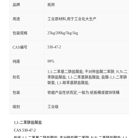
品牌
拓邦
用途
工业原材料,用于工业化大生产
25kg/200kg/5kg/1kg
包装规格
530-47-2
CAS编号
99%
纯度
1,1-二苯基二肼盐酸盐; 不对称盐酸二苯肼; N,N-二
别名
苯肼盐酸盐; 1,1-二苯基肼盐酸盐; 盐酸-1,1-二苯肼
联氨; 1,1-联苯基肼盐酸盐;
包装
依据产品性状而定,一般为:纸板桶或镀锌铁桶
级别
工业级
1,1-二苯肼盐酸盐
CAS:530-47-2