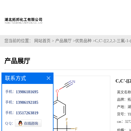
您当前的位置：
网站首页
>
产品展厅
>
优势品种
>
C,C'-[[2,2,2-
产品展厅
联系方式
C,C'-
手机：
13986181695
英文名称
品牌：
拓
手机：
13986192185
产地：
湖
手机：
13517263819
货号：
T
cas：
327
Q Q：
价格：
￥