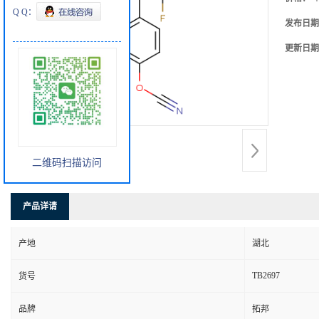
Q Q：
发布日期
更新日期
二维码扫描访问
产品详请
产地
湖北
TB2697
货号
品牌
拓邦