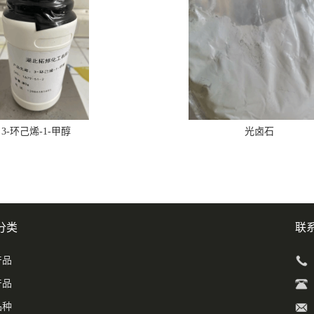
3-环己烯-1-甲醇
光卤石
分类
联
产品
产品
品种