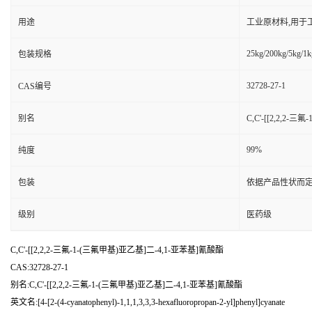
用途
工业原材料,用于
25kg/200kg/5kg/1k
包装规格
32728-27-1
CAS编号
别名
C,C'-[[2,2,2
99%
纯度
包装
依据产品性状而定
级别
医药级
C,C'-[[2,2,2-三氟-1-(三氟甲基)亚乙基]二-4,1-亚苯基]氰酸酯
CAS:32728-27-1
别名:C,C'-[[2,2,2-三氟-1-(三氟甲基)亚乙基]二-4,1-亚苯基]氰酸酯
英文名:[4-[2-(4-cyanatophenyl)-1,1,1,3,3,3-hexafluoropropan-2-yl]phenyl]cyanate