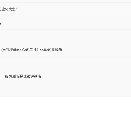
工业化大生产
g
-三氟-1-(三氟甲基)亚乙基]二-4,1-亚苯基]氰酸酯
,一般为:纸板桶或镀锌铁桶