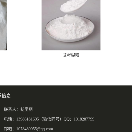
艾考糊精
系信息
联系人：胡雯丽
电话：13986181695（微信同号）QQ：1018287799
邮箱：
1078480055@qq.com