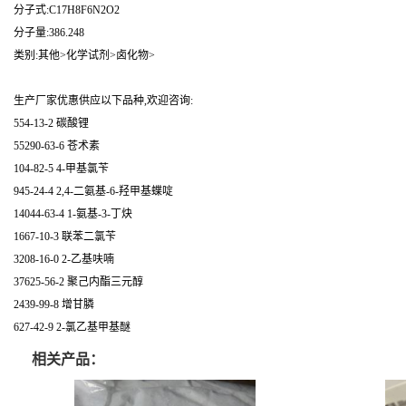
分子式:C17H8F6N2O2
分子量:386.248
类别:其他>化学试剂>卤化物>
生产厂家优惠供应以下品种,欢迎咨询:
554-13-2 碳酸锂
55290-63-6 苍术素
104-82-5 4-甲基氯苄
945-24-4 2,4-二氨基-6-羟甲基蝶啶
14044-63-4 1-氨基-3-丁炔
1667-10-3 联苯二氯苄
3208-16-0 2-乙基呋喃
37625-56-2 聚己内酯三元醇
2439-99-8 增甘膦
627-42-9 2-氯乙基甲基醚
相关产品：