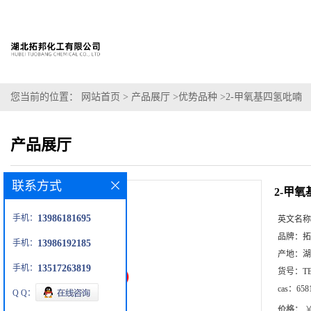
您当前的位置：
网站首页
>
产品展厅
>
优势品种
>
2-甲氧基四氢吡喃
产品展厅
联系方式
2-甲
手机：
13986181695
英文名称
品牌：
拓
手机：
13986192185
产地：
湖
手机：
13517263819
货号：
T
cas：
658
Q Q：
价格：
￥