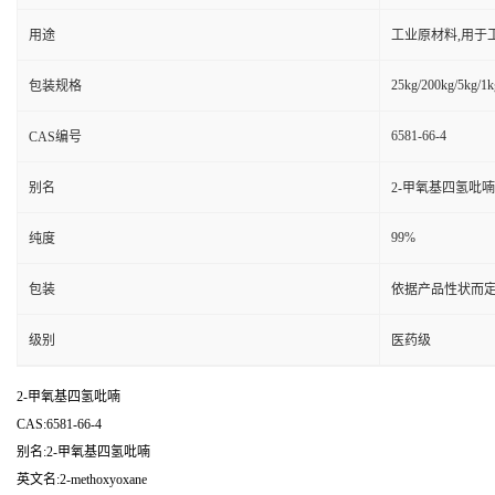
用途
工业原材料,用于
25kg/200kg/5kg/1k
包装规格
6581-66-4
CAS编号
别名
2-甲氧基四氢吡喃
99%
纯度
包装
依据产品性状而定
级别
医药级
2-甲氧基四氢吡喃
CAS:6581-66-4
别名:2-甲氧基四氢吡喃
英文名:2-methoxyoxane