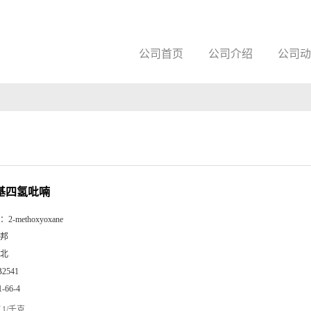
公司首页
公司介绍
公司动
氧基四氢吡喃
：
2-methoxyoxane
邦
北
B2541
1-66-4
1/千克