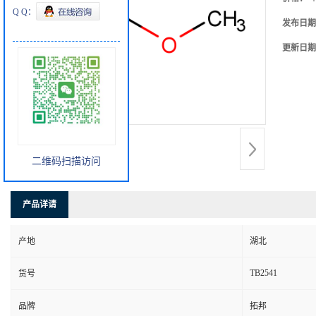
Q Q：
发布日期
更新日期
二维码扫描访问
产品详请
产地
湖北
TB2541
货号
品牌
拓邦