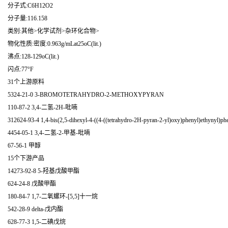
分子式:C6H12O2
分子量:116.158
类别:其他>化学试剂>杂环化合物>
物化性质:密度:0.963g/mLat25oC(lit.)
沸点:128-129oC(lit.)
闪点:77°F
31个上游原料
5324-21-0 3-BROMOTETRAHYDRO-2-METHOXYPYRAN
110-87-2 3,4-二氢-2H-吡喃
312624-93-4 1,4-bis(2,5-dihexyl-4-((4-((tetrahydro-2H-pyran-2-yl)oxy)phenyl)ethynyl)ph
4454-05-1 3,4-二氢-2-甲基-吡喃
67-56-1 甲醇
15个下游产品
14273-92-8 5-羟基戊酸甲酯
624-24-8 戊酸甲酯
180-84-7 1,7-二氧螺环-[5,5]十一烷
542-28-9 delta-戊内酯
628-77-3 1,5-二碘戊烷