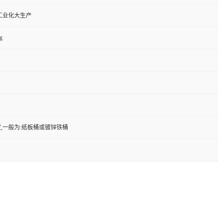
工业化大生产
g
,一般为:纸板桶或镀锌铁桶