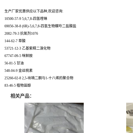
生产厂家优惠供应以下品种,欢迎咨询:
10500-57-9 5,6,7,8-四氢喹啉
69056-38-8 (6R)-5,6,7,8-四氢生物蝶呤二盐酸盐
2082-79-3 抗氧剂1076
144-62-7 草酸
53721-12-3 乙基紫精二溴化物
67747-09-5 咪鲜胺
56-81-5 甘油
548-04-9 金丝桃素
25266-02-8 2,5-呋喃二酮与1-十八烯的聚合物
83-46-5 植物甾醇
相关产品：