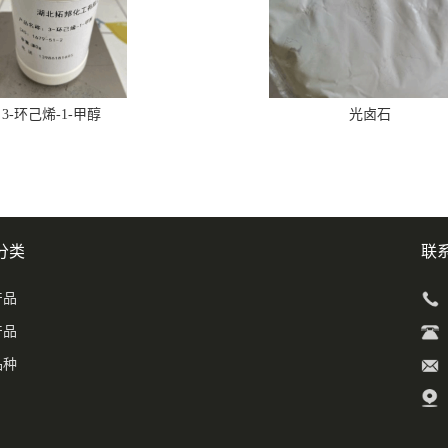
3-环己烯-1-甲醇
光卤石
分类
联
产品
产品
品种