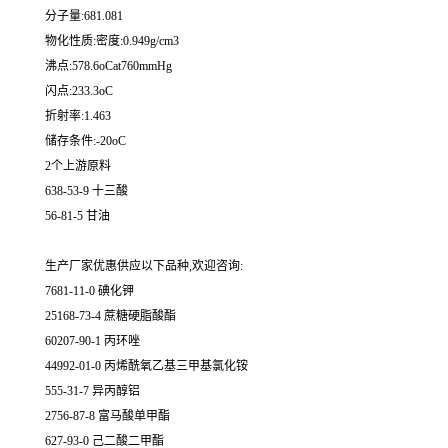
分子量:681.081
物化性质:密度:0.949g/cm3
沸点:578.6oCat760mmHg
闪点:233.3oC
折射率:1.463
储存条件:-20oC
2个上游原料
638-53-9 十三酸
56-81-5 甘油
生产厂家优惠供应以下品种,欢迎咨询:
7681-11-0 碘化钾
25168-73-4 蔗糖硬脂酸酯
60207-90-1 丙环唑
44992-01-0 丙烯酰氧乙基三甲基氯化铵
555-31-7 异丙醇铝
2756-87-8 富马酸单甲酯
627-93-0 己二酸二甲酯