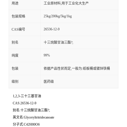
用途
工业原材料,用于工业化大生产
25kg/200kg/5kg/1kg
包装规格
26536-12-9
CAS编号
别名
十三烷酸甘油三酯?;
99%
纯度
包装
依据产品性状而定,一般为:纸板桶或镀锌铁桶
级别
医药级
1,2,3-三十三基甘油
CAS:26536-12-9
别名:十三烷酸甘油三酯?;
英文名:Glyceryltritridecanoate
分子式:C42H80O6