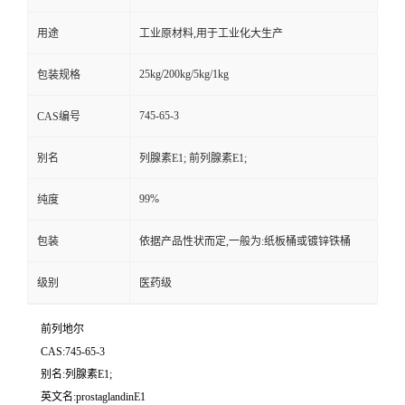
用途
工业原材料,用于工业化大生产
25kg/200kg/5kg/1kg
包装规格
745-65-3
CAS编号
别名
列腺素E1; 前列腺素E1;
99%
纯度
包装
依据产品性状而定,一般为:纸板桶或镀锌铁桶
级别
医药级
前列地尔
CAS:745-65-3
别名:列腺素E1;
英文名:prostaglandinE1