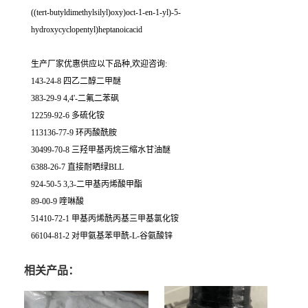
((tert-butyldimethylsilyl)oxy)oct-1-en-1-yl)-5-
hydroxycyclopentyl)heptanoicacid
生产厂家优惠供应以下品种,欢迎咨询:
143-24-8 四乙二醇二甲醚
383-29-9 4,4'-二氟二苯砜
12259-92-6 多硫化铵
113136-77-9 环丙酸酰胺
30499-70-8 三羟甲基丙烷三缩水甘油醚
6388-26-7 直接耐晒绿BLL
924-50-5 3,3-二甲基丙烯酸甲酯
89-00-9 喹啉酸
51410-72-1 甲基丙烯酰丙基三甲基氯化铵
66104-81-2 对甲氨基苯甲酰-L-谷氨酸锌
相关产品：