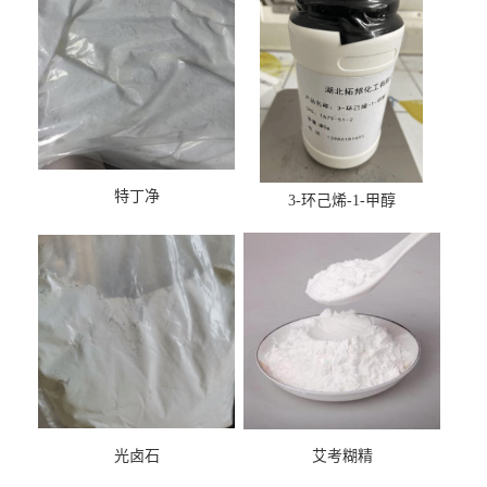
特丁净
3-环己烯-1-甲醇
光卤石
艾考糊精