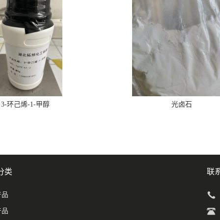
3-环己烯-1-甲醇
光卤石
分类
联
产品
产品