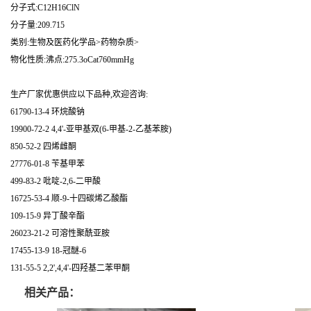
分子式:C12H16ClN
分子量:209.715
类别:生物及医药化学品>药物杂质>
物化性质:沸点:275.3oCat760mmHg
生产厂家优惠供应以下品种,欢迎咨询:
61790-13-4 环烷酸钠
19900-72-2 4,4'-亚甲基双(6-甲基-2-乙基苯胺)
850-52-2 四烯雌酮
27776-01-8 苄基甲苯
499-83-2 吡啶-2,6-二甲酸
16725-53-4 顺-9-十四碳烯乙酸酯
109-15-9 异丁酸辛酯
26023-21-2 可溶性聚酰亚胺
17455-13-9 18-冠醚-6
131-55-5 2,2',4,4'-四羟基二苯甲酮
相关产品：