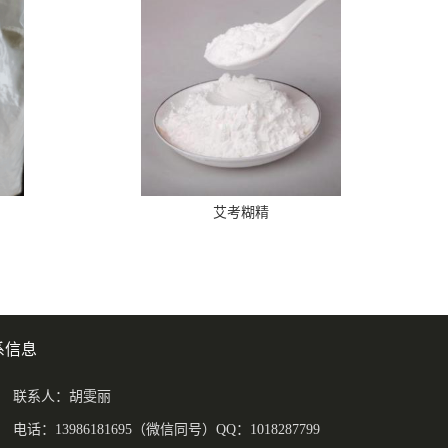
艾考糊精
系信息
联系人：胡雯丽
电话：13986181695（微信同号）QQ：1018287799