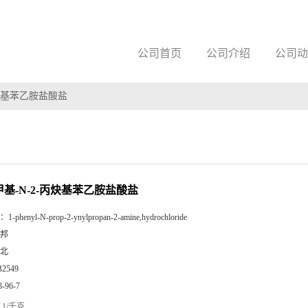
公司首页
公司介绍
公司动
-丙炔基苯乙胺盐酸盐
a-甲基-N-2-丙炔基苯乙胺盐酸盐
：
1-phenyl-N-prop-2-ynylpropan-2-amine,hydrochloride
邦
北
B2549
8-96-7
1/千克