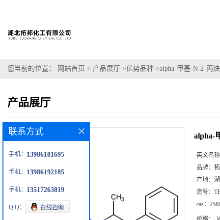
您当前的位置：
网站首页
>
产品展厅
>
优势品种
>
alpha-甲基-N-2
产品展厅
联系方式
alph
手机：
13986181695
英文名称
品牌：
拓
手机：
13986192185
产地：
湖
手机：
13517263819
货号：
T
cas：
258
Q Q：
价格：
￥