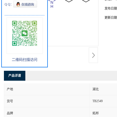
Q Q：
发布日期
更新日期
二维码扫描访问
产品详请
产地
湖北
TB2549
货号
品牌
拓邦