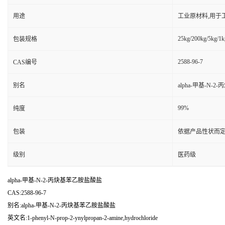
用途
工业原材料,用于
25kg/200kg/5kg/1k
包装规格
2588-96-7
CAS编号
别名
alpha-甲基-N-
99%
纯度
包装
依据产品性状而定
级别
医药级
alpha-甲基-N-2-丙炔基苯乙胺盐酸盐
CAS:2588-96-7
别名:alpha-甲基-N-2-丙炔基苯乙胺盐酸盐
英文名:1-phenyl-N-prop-2-ynylpropan-2-amine,hydrochloride