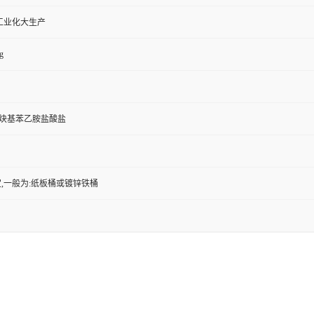
工业化大生产
g
2-丙炔基苯乙胺盐酸盐
,一般为:纸板桶或镀锌铁桶