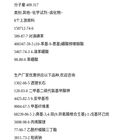
分子量:409.317
类别:其他>化学试剂>卤化物>
8个上游原料
150712-74-6
589-87-7 对溴碘苯
460347-59-5 (10-苯基-9-蒽基)硼酸频哪醇酯
5467-74-3 4-溴苯硼酸
98-80-6 苯硼酸
生产厂家优惠供应以下品种,欢迎咨询:
1302-66-5 透锂长石
128-03-0 二甲基二硫代氨基甲酸钾
4425-82-5 9-亚甲基芴
9004-67-5 甲基纤维素
68239-06-5 2-庚基-3,4-双(9-异氰酸根合壬基)-1-戊基环己烷
5698-98-6 丙烯酸镁
77-90-7 乙酰柠檬酸三丁酯
3811-73-2 吡硫钠