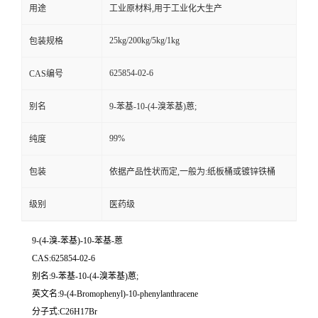
用途
工业原材料,用于工业化大生产
25kg/200kg/5kg/1kg
包装规格
625854-02-6
CAS编号
别名
9-苯基-10-(4-溴苯基)蒽;
99%
纯度
包装
依据产品性状而定,一般为:纸板桶或镀锌铁桶
级别
医药级
9-(4-溴-苯基)-10-苯基-蒽
CAS:625854-02-6
别名:9-苯基-10-(4-溴苯基)蒽;
英文名:9-(4-Bromophenyl)-10-phenylanthracene
分子式:C26H17Br