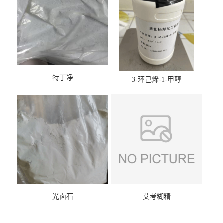
特丁净
3-环己烯-1-甲醇
光卤石
艾考糊精